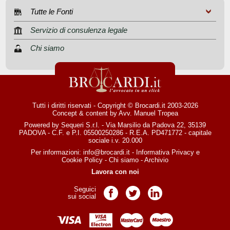
Tutte le Fonti
Servizio di consulenza legale
Chi siamo
Tutti i diritti riservati - Copyright © Brocardi.it 2003-2026
Concept & content by
Avv. Manuel Tropea
Powered by Sequeri S.r.l. - Via Marsilio da Padova 22, 35139
PADOVA - C.F. e P.I. 05500250286 - R.E.A. PD471772 - capitale
sociale i.v. 20.000
Per informazioni:
info@brocardi.it
-
Informativa Privacy
e
Cookie Policy
-
Chi siamo
-
Archivio
Lavora con noi
Seguici
Pagina Facebook
Pagina Twitter
Pagina LinkedIn
sui social