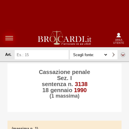
AREA
UTENTE
Art.
Cassazione penale
Sez. I
sentenza n.
3138
18 gennaio
1990
(1 massima)
(massima n. 1)