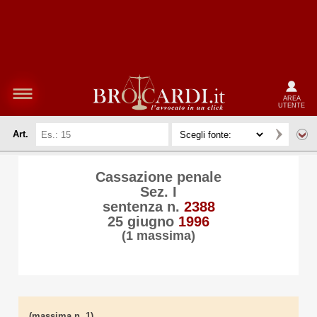
AREA
UTENTE
Art.
Cassazione penale
Sez. I
sentenza n.
2388
25 giugno
1996
(1 massima)
(massima n. 1)