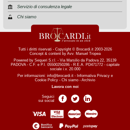
Servizio di consulenza legale
Chi siamo
Tutti i diritti riservati - Copyright © Brocardi.it 2003-2026
Concept & content by
Avv. Manuel Tropea
Powered by Sequeri S.r.l. - Via Marsilio da Padova 22, 35139
PADOVA - C.F. e P.I. 05500250286 - R.E.A. PD471772 - capitale
sociale i.v. 20.000
Per informazioni:
info@brocardi.it
-
Informativa Privacy
e
Cookie Policy
-
Chi siamo
-
Archivio
Lavora con noi
Seguici
Pagina Facebook
Pagina Twitter
Pagina LinkedIn
sui social