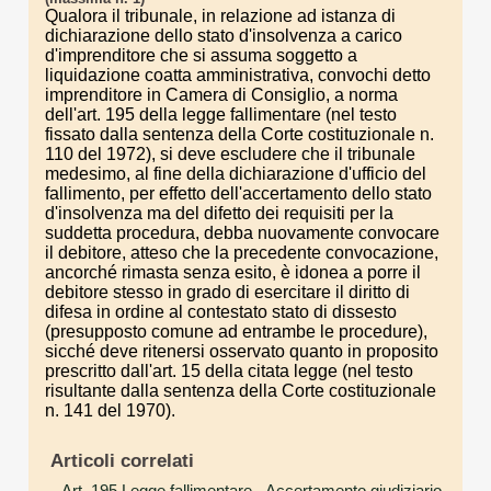
Qualora il tribunale, in relazione ad istanza di
dichiarazione dello stato d'insolvenza a carico
d'imprenditore che si assuma soggetto a
liquidazione coatta amministrativa, convochi detto
imprenditore in Camera di Consiglio, a norma
dell'art. 195 della legge fallimentare (nel testo
fissato dalla sentenza della Corte costituzionale n.
110 del 1972), si deve escludere che il tribunale
medesimo, al fine della dichiarazione d'ufficio del
fallimento, per effetto dell'accertamento dello stato
d'insolvenza ma del difetto dei requisiti per la
suddetta procedura, debba nuovamente convocare
il debitore, atteso che la precedente convocazione,
ancorché rimasta senza esito, è idonea a porre il
debitore stesso in grado di esercitare il diritto di
difesa in ordine al contestato stato di dissesto
(presupposto comune ad entrambe le procedure),
sicché deve ritenersi osservato quanto in proposito
prescritto dall'art. 15 della citata legge (nel testo
risultante dalla sentenza della Corte costituzionale
n. 141 del 1970).
Articoli correlati
Art. 195 Legge fallimentare
- Accertamento giudiziario