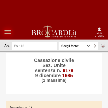
AREA
UTENTE
Art.
Cassazione civile
Sez. Unite
sentenza n.
6178
9 dicembre
1985
(1 massima)
(massima n. 1)