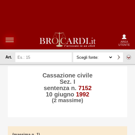
AREA
UTENTE
Art.
Cassazione civile
Sez. I
sentenza n.
7152
10 giugno
1992
(2 massime)
(massima n. 1)