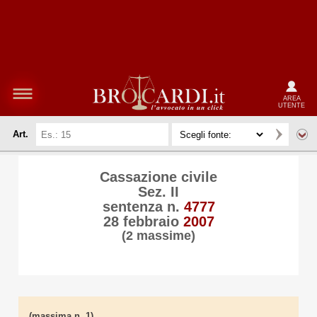
AREA
UTENTE
Art.
Cassazione civile
Sez. II
sentenza n.
4777
28 febbraio
2007
(2 massime)
(massima n. 1)