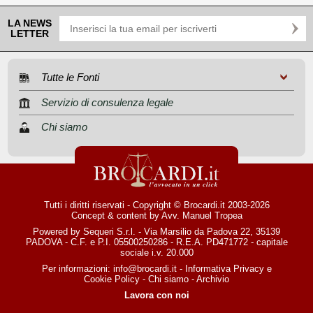
LA NEWS
LETTER
Tutte le Fonti
Servizio di consulenza legale
Chi siamo
Tutti i diritti riservati - Copyright © Brocardi.it 2003-2026
Concept & content by
Avv. Manuel Tropea
Powered by Sequeri S.r.l. - Via Marsilio da Padova 22, 35139
PADOVA - C.F. e P.I. 05500250286 - R.E.A. PD471772 - capitale
sociale i.v. 20.000
Per informazioni:
info@brocardi.it
-
Informativa Privacy
e
Cookie Policy
-
Chi siamo
-
Archivio
Lavora con noi