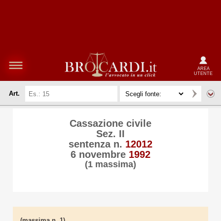
AREA
UTENTE
Art.
Cassazione civile
Sez. II
sentenza n.
12012
6 novembre
1992
(1 massima)
(massima n. 1)