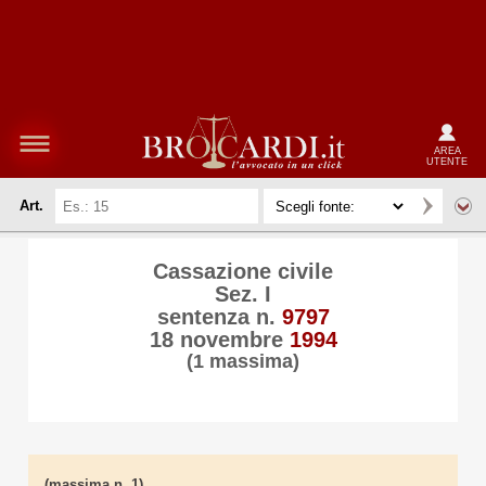
AREA
UTENTE
Art.
Cassazione civile
Sez. I
sentenza n.
9797
18 novembre
1994
(1 massima)
(massima n. 1)