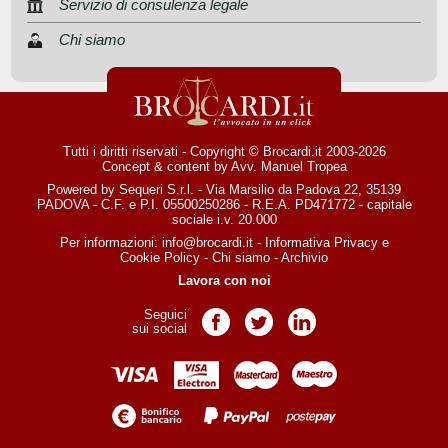
Servizio di consulenza legale
Chi siamo
Tutti i diritti riservati - Copyright © Brocardi.it 2003-2026
Concept & content by
Avv. Manuel Tropea
Powered by Sequeri S.r.l. - Via Marsilio da Padova 22, 35139
PADOVA - C.F. e P.I. 05500250286 - R.E.A. PD471772 - capitale
sociale i.v. 20.000
Per informazioni:
info@brocardi.it
-
Informativa Privacy
e
Cookie Policy
-
Chi siamo
-
Archivio
Lavora con noi
Seguici
Pagina Facebook
Pagina Twitter
Pagina LinkedIn
sui social