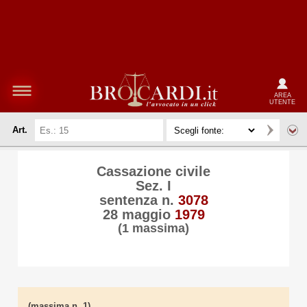
AREA
UTENTE
Art.
Cassazione civile
Sez. I
sentenza n.
3078
28 maggio
1979
(1 massima)
(massima n. 1)