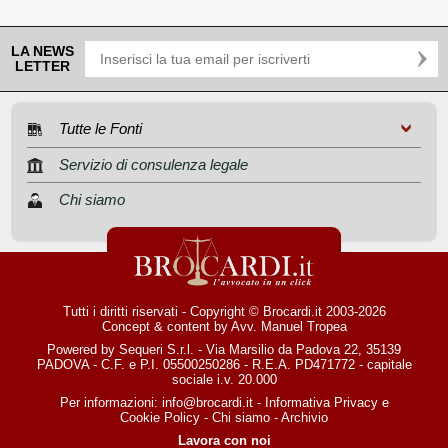
LA NEWS
LETTER
Tutte le Fonti
Servizio di consulenza legale
Chi siamo
Tutti i diritti riservati - Copyright © Brocardi.it 2003-2026
Concept & content by
Avv. Manuel Tropea
Powered by Sequeri S.r.l. - Via Marsilio da Padova 22, 35139
PADOVA - C.F. e P.I. 05500250286 - R.E.A. PD471772 - capitale
sociale i.v. 20.000
Per informazioni:
info@brocardi.it
-
Informativa Privacy
e
Cookie Policy
-
Chi siamo
-
Archivio
Lavora con noi