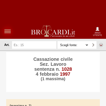
AREA
UTENTE
Art.
Cassazione civile
Sez. Lavoro
sentenza n.
1028
4 febbraio
1997
(1 massima)
(massima n. 1)