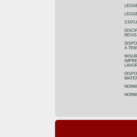
LEGG
LEGGE
STATU
DISCI
REVIS
DISPO
A TEM
MISUR
IMPRE
LAVOR
DISPO
MATER
NORME
NORME