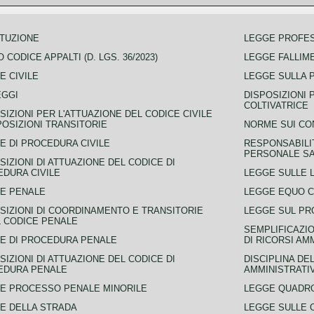
TUZIONE
LEGGE PROFE
 CODICE APPALTI (D. LGS. 36/2023)
LEGGE FALLIM
E CIVILE
LEGGE SULLA 
EGGI
DISPOSIZIONI 
COLTIVATRICE
SIZIONI PER L'ATTUAZIONE DEL CODICE CIVILE
POSIZIONI TRANSITORIE
NORME SUI CO
E DI PROCEDURA CIVILE
RESPONSABILI
PERSONALE SA
SIZIONI DI ATTUAZIONE DEL CODICE DI
DURA CIVILE
LEGGE SULLE L
E PENALE
LEGGE EQUO 
SIZIONI DI COORDINAMENTO E TRANSITORIE
LEGGE SUL PR
L CODICE PENALE
SEMPLIFICAZIO
E DI PROCEDURA PENALE
DI RICORSI AM
SIZIONI DI ATTUAZIONE DEL CODICE DI
DISCIPLINA DE
EDURA PENALE
AMMINISTRATI
E PROCESSO PENALE MINORILE
LEGGE QUADRO
E DELLA STRADA
LEGGE SULLE 