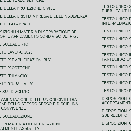
E DEL TERZO SETTORE
TESTO UNICO 
E DELLA PROTEZIONE CIVILE
PUBBLICA UTIL
E DELLA CRISI D'IMPRESA E DELL'INSOLVENZA
TESTO UNICO D
INTERMEDIAZIO
E DEGLI APPALTI
TESTO UNICO 
SIZIONI IN MATERIA DI SEPARAZIONE DEI
ORI E AFFIDAMENTO CONDIVISO DEI FIGLI
TESTO UNICO 
 SULL'ABORTO
TESTO UNICO S
TO LAVORO 2023
TESTO UNICO I
PARTECIPAZIO
TO "SEMPLIFICAZIONI BIS"
TESTO UNICO 
TO "SOSTEGNI"
TESTO UNICO D
TO "RILANCIO"
TESTO UNICO D
TO "CURA ITALIA"
TESTO UNICO I
 SUL DIVORZIO
DISPOSIZIONI 
AMENTAZIONE DELLE UNIONI CIVILI TRA
ACCERTAMENTO
NE DELLO STESSO SESSO E DISCIPLINA
 CONVIVENZE
DISPOSIZIONI 
SUL REDDITO
 SULL'ADOZIONE
DISPOSIZIONI 
 IN MATERIA DI PROCREAZIONE
ALMENTE ASSISTITA