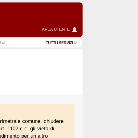
AREA UTENTE
I
TUTTI I SERVIZI
erimetrale comune, chiudere
t. 1102 c.c. gli vieta di
edimento per un altro