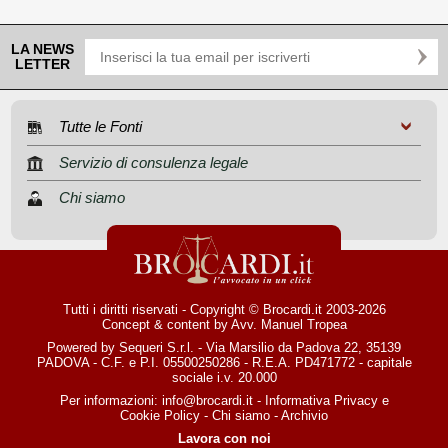
LA NEWS
LETTER
Tutte le Fonti
Servizio di consulenza legale
Chi siamo
Tutti i diritti riservati - Copyright © Brocardi.it 2003-2026
Concept & content by
Avv. Manuel Tropea
Powered by Sequeri S.r.l. - Via Marsilio da Padova 22, 35139
PADOVA - C.F. e P.I. 05500250286 - R.E.A. PD471772 - capitale
sociale i.v. 20.000
Per informazioni:
info@brocardi.it
-
Informativa Privacy
e
Cookie Policy
-
Chi siamo
-
Archivio
Lavora con noi