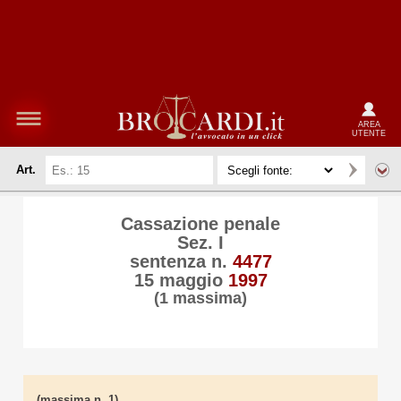
AREA
UTENTE
Art.
Cassazione penale
Sez. I
sentenza n.
4477
15 maggio
1997
(1 massima)
(massima n. 1)