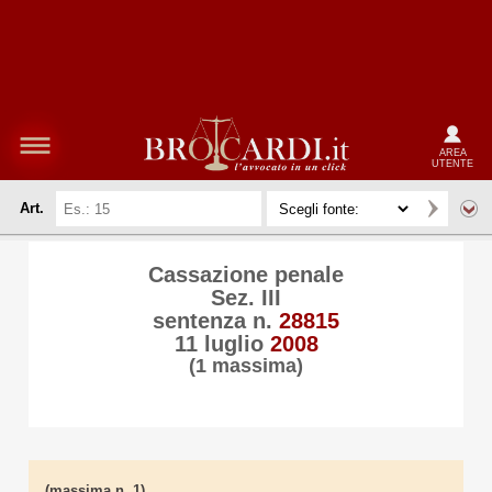
AREA
UTENTE
Art.
Cassazione penale
Sez. III
sentenza n.
28815
11 luglio
2008
(1 massima)
(massima n. 1)