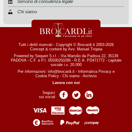
Servizio di consulenza legale
Chi siamo
Tutti i diritti riservati - Copyright © Brocardi.it 2003-2026
Concept & content by
Avv. Manuel Tropea
Powered by Sequeri S.r.l. - Via Marsilio da Padova 22, 35139
PADOVA - C.F. e P.I. 05500250286 - R.E.A. PD471772 - capitale
sociale i.v. 20.000
Per informazioni:
info@brocardi.it
-
Informativa Privacy
e
Cookie Policy
-
Chi siamo
-
Archivio
Lavora con noi
Seguici
Pagina Facebook
Pagina Twitter
Pagina LinkedIn
sui social