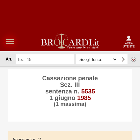
AREA
UTENTE
Art.
Cassazione penale
Sez. III
sentenza n.
5535
1 giugno
1985
(1 massima)
(massima n. 1)