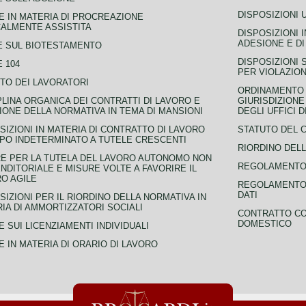
DISPOSIZIONI 
 IN MATERIA DI PROCREAZIONE
ALMENTE ASSISTITA
DISPOSIZIONI 
ADESIONE E DI
E SUL BIOTESTAMENTO
DISPOSIZIONI 
 104
PER VIOLAZION
TO DEI LAVORATORI
ORDINAMENTO D
PLINA ORGANICA DEI CONTRATTI DI LAVORO E
GIURISDIZIONE
IONE DELLA NORMATIVA IN TEMA DI MANSIONI
DEGLI UFFICI 
SIZIONI IN MATERIA DI CONTRATTO DI LAVORO
STATUTO DEL 
PO INDETERMINATO A TUTELE CRESCENTI
RIORDINO DELL
E PER LA TUTELA DEL LAVORO AUTONOMO NON
REGOLAMENTO 
NDITORIALE E MISURE VOLTE A FAVORIRE IL
O AGILE
REGOLAMENTO 
DATI
SIZIONI PER IL RIORDINO DELLA NORMATIVA IN
IA DI AMMORTIZZATORI SOCIALI
CONTRATTO CO
DOMESTICO
 SUI LICENZIAMENTI INDIVIDUALI
 IN MATERIA DI ORARIO DI LAVORO