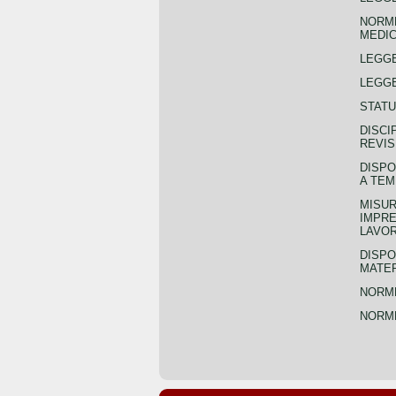
NORME
MEDIC
LEGG
LEGGE
STATU
DISCI
REVIS
DISPO
A TEM
MISUR
IMPRE
LAVOR
DISPO
MATER
NORME
NORME