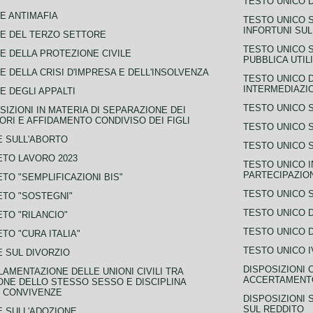
TESTO UNICO D
E ANTIMAFIA
TESTO UNICO 
INFORTUNI SU
E DEL TERZO SETTORE
TESTO UNICO 
E DELLA PROTEZIONE CIVILE
PUBBLICA UTIL
E DELLA CRISI D'IMPRESA E DELL'INSOLVENZA
TESTO UNICO D
INTERMEDIAZIO
E DEGLI APPALTI
TESTO UNICO 
SIZIONI IN MATERIA DI SEPARAZIONE DEI
ORI E AFFIDAMENTO CONDIVISO DEI FIGLI
TESTO UNICO 
 SULL'ABORTO
TESTO UNICO S
TO LAVORO 2023
TESTO UNICO I
PARTECIPAZIO
TO "SEMPLIFICAZIONI BIS"
TESTO UNICO 
TO "SOSTEGNI"
TESTO UNICO D
TO "RILANCIO"
TESTO UNICO D
TO "CURA ITALIA"
TESTO UNICO I
 SUL DIVORZIO
DISPOSIZIONI 
AMENTAZIONE DELLE UNIONI CIVILI TRA
ACCERTAMENTO
NE DELLO STESSO SESSO E DISCIPLINA
 CONVIVENZE
DISPOSIZIONI 
SUL REDDITO
 SULL'ADOZIONE