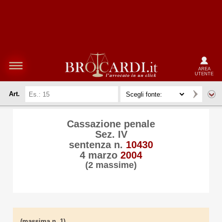
AREA
UTENTE
Art.
Cassazione penale
Sez. IV
sentenza n.
10430
4 marzo
2004
(2 massime)
(massima n. 1)