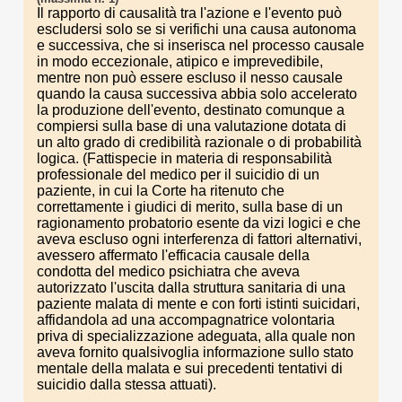
Il rapporto di causalità tra l'azione e l'evento può
escludersi solo se si verifichi una causa autonoma
e successiva, che si inserisca nel processo causale
in modo eccezionale, atipico e imprevedibile,
mentre non può essere escluso il nesso causale
quando la causa successiva abbia solo accelerato
la produzione dell'evento, destinato comunque a
compiersi sulla base di una valutazione dotata di
un alto grado di credibilità razionale o di probabilità
logica. (Fattispecie in materia di responsabilità
professionale del medico per il suicidio di un
paziente, in cui la Corte ha ritenuto che
correttamente i giudici di merito, sulla base di un
ragionamento probatorio esente da vizi logici e che
aveva escluso ogni interferenza di fattori alternativi,
avessero affermato l'efficacia causale della
condotta del medico psichiatra che aveva
autorizzato l'uscita dalla struttura sanitaria di una
paziente malata di mente e con forti istinti suicidari,
affidandola ad una accompagnatrice volontaria
priva di specializzazione adeguata, alla quale non
aveva fornito qualsivoglia informazione sullo stato
mentale della malata e sui precedenti tentativi di
suicidio dalla stessa attuati).