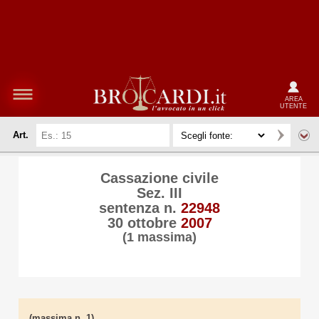
AREA
UTENTE
Art.
Cassazione civile
Sez. III
sentenza n.
22948
30 ottobre
2007
(1 massima)
(massima n. 1)