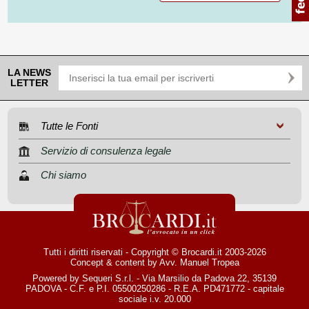
LA NEWS
LETTER
Tutte le Fonti
Servizio di consulenza legale
Chi siamo
Tutti i diritti riservati - Copyright © Brocardi.it 2003-2026
Concept & content by
Avv. Manuel Tropea
Powered by Sequeri S.r.l. - Via Marsilio da Padova 22, 35139
PADOVA - C.F. e P.I. 05500250286 - R.E.A. PD471772 - capitale
sociale i.v. 20.000