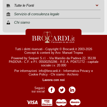
Tutte le Fonti
Servizio di consulenza legale
Chi siamo
Tutti i diritti riservati - Copyright © Brocardi.it 2003-2026
Concept & content by
Avv. Manuel Tropea
Powered by Sequeri S.r.l. - Via Marsilio da Padova 22, 35139
PADOVA - C.F. e P.I. 05500250286 - R.E.A. PD471772 - capitale
sociale i.v. 20.000
Per informazioni:
info@brocardi.it
-
Informativa Privacy
e
Cookie Policy
-
Chi siamo
-
Archivio
Lavora con noi
Seguici
Pagina Facebook
Pagina Twitter
Pagina LinkedIn
sui social