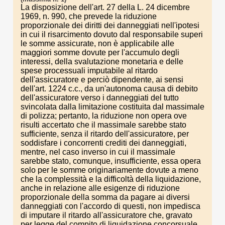
La disposizione dell'art. 27 della L. 24 dicembre
1969, n. 990, che prevede la riduzione
proporzionale dei diritti dei danneggiati nell'ipotesi
in cui il risarcimento dovuto dal responsabile superi
le somme assicurate, non è applicabile alle
maggiori somme dovute per l'accumulo degli
interessi, della svalutazione monetaria e delle
spese processuali imputabile al ritardo
dell'assicuratore e perciò dipendente, ai sensi
dell'art. 1224 c.c., da un'autonoma causa di debito
dell'assicuratore verso i danneggiati del tutto
svincolata dalla limitazione costituita dal massimale
di polizza; pertanto, la riduzione non opera ove
risulti accertato che il massimale sarebbe stato
sufficiente, senza il ritardo dell'assicuratore, per
soddisfare i concorrenti crediti dei danneggiati,
mentre, nel caso inverso in cui il massimale
sarebbe stato, comunque, insufficiente, essa opera
solo per le somme originariamente dovute a meno
che la complessità e la difficoltà della liquidazione,
anche in relazione alle esigenze di riduzione
proporzionale della somma da pagare ai diversi
danneggiati con l'accordo di questi, non impedisca
di imputare il ritardo all'assicuratore che, gravato
per legge del compito di liquidazione concorsuale