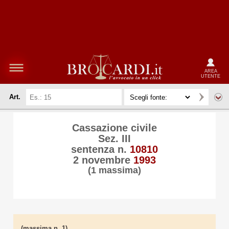
AREA
UTENTE
Art.
Cassazione civile
Sez. III
sentenza n.
10810
2 novembre
1993
(1 massima)
(massima n. 1)