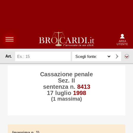
AREA
UTENTE
Art.
Cassazione penale
Sez. II
sentenza n.
8413
17 luglio
1998
(1 massima)
(massima n. 1)