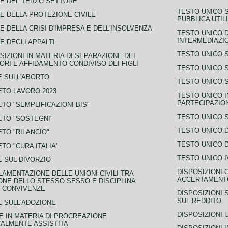
E DEL TERZO SETTORE
TESTO UNICO 
E DELLA PROTEZIONE CIVILE
PUBBLICA UTIL
E DELLA CRISI D'IMPRESA E DELL'INSOLVENZA
TESTO UNICO D
INTERMEDIAZIO
E DEGLI APPALTI
TESTO UNICO 
SIZIONI IN MATERIA DI SEPARAZIONE DEI
ORI E AFFIDAMENTO CONDIVISO DEI FIGLI
TESTO UNICO 
 SULL'ABORTO
TESTO UNICO S
TO LAVORO 2023
TESTO UNICO I
PARTECIPAZIO
TO "SEMPLIFICAZIONI BIS"
TESTO UNICO 
TO "SOSTEGNI"
TESTO UNICO D
TO "RILANCIO"
TESTO UNICO D
TO "CURA ITALIA"
TESTO UNICO I
 SUL DIVORZIO
DISPOSIZIONI 
AMENTAZIONE DELLE UNIONI CIVILI TRA
ACCERTAMENTO
NE DELLO STESSO SESSO E DISCIPLINA
 CONVIVENZE
DISPOSIZIONI 
SUL REDDITO
 SULL'ADOZIONE
DISPOSIZIONI 
 IN MATERIA DI PROCREAZIONE
ALMENTE ASSISTITA