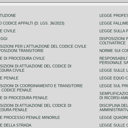
TUZIONE
LEGGE PROFE
 CODICE APPALTI (D. LGS. 36/2023)
LEGGE FALLIM
E CIVILE
LEGGE SULLA 
EGGI
DISPOSIZIONI 
COLTIVATRICE
SIZIONI PER L'ATTUAZIONE DEL CODICE CIVILE
POSIZIONI TRANSITORIE
NORME SUI CO
E DI PROCEDURA CIVILE
RESPONSABILI
PERSONALE SA
SIZIONI DI ATTUAZIONE DEL CODICE DI
DURA CIVILE
LEGGE SULLE L
E PENALE
LEGGE EQUO 
SIZIONI DI COORDINAMENTO E TRANSITORIE
LEGGE SUL PR
L CODICE PENALE
SEMPLIFICAZIO
E DI PROCEDURA PENALE
DI RICORSI AM
SIZIONI DI ATTUAZIONE DEL CODICE DI
DISCIPLINA DE
EDURA PENALE
AMMINISTRATI
E PROCESSO PENALE MINORILE
LEGGE QUADRO
E DELLA STRADA
LEGGE SULLE 