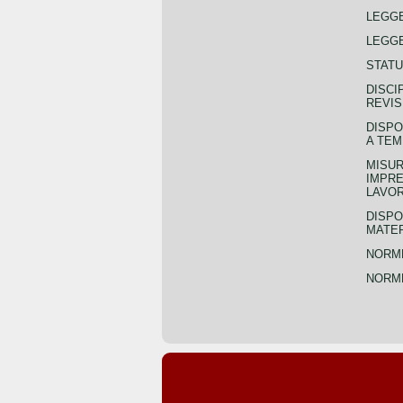
LEGG
LEGGE
STATU
DISCI
REVIS
DISPO
A TEM
MISUR
IMPRE
LAVOR
DISPO
MATER
NORME
NORME