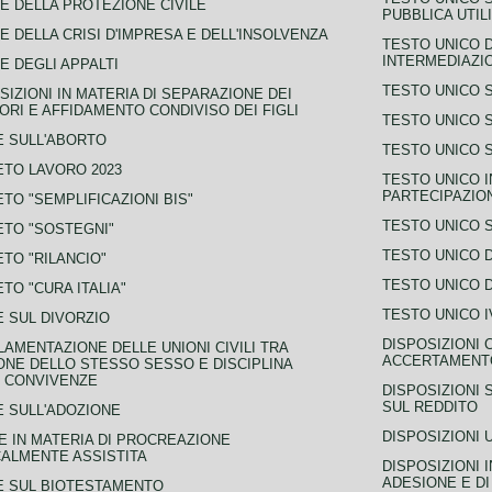
E DELLA PROTEZIONE CIVILE
PUBBLICA UTIL
E DELLA CRISI D'IMPRESA E DELL'INSOLVENZA
TESTO UNICO D
INTERMEDIAZIO
E DEGLI APPALTI
TESTO UNICO 
SIZIONI IN MATERIA DI SEPARAZIONE DEI
ORI E AFFIDAMENTO CONDIVISO DEI FIGLI
TESTO UNICO 
 SULL'ABORTO
TESTO UNICO S
TO LAVORO 2023
TESTO UNICO I
PARTECIPAZIO
TO "SEMPLIFICAZIONI BIS"
TESTO UNICO 
TO "SOSTEGNI"
TESTO UNICO D
TO "RILANCIO"
TESTO UNICO D
TO "CURA ITALIA"
TESTO UNICO I
 SUL DIVORZIO
DISPOSIZIONI 
AMENTAZIONE DELLE UNIONI CIVILI TRA
ACCERTAMENTO
NE DELLO STESSO SESSO E DISCIPLINA
 CONVIVENZE
DISPOSIZIONI 
SUL REDDITO
 SULL'ADOZIONE
DISPOSIZIONI 
 IN MATERIA DI PROCREAZIONE
ALMENTE ASSISTITA
DISPOSIZIONI 
ADESIONE E DI
E SUL BIOTESTAMENTO