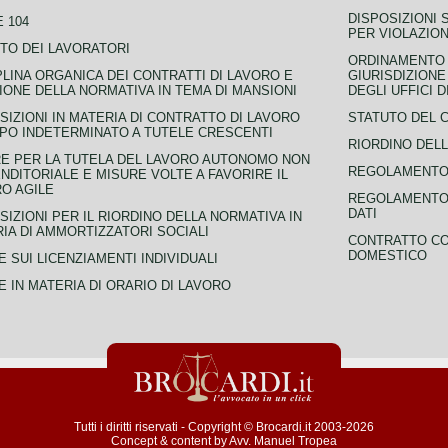
DISPOSIZIONI 
 104
PER VIOLAZION
TO DEI LAVORATORI
ORDINAMENTO D
PLINA ORGANICA DEI CONTRATTI DI LAVORO E
GIURISDIZIONE
IONE DELLA NORMATIVA IN TEMA DI MANSIONI
DEGLI UFFICI 
SIZIONI IN MATERIA DI CONTRATTO DI LAVORO
STATUTO DEL 
PO INDETERMINATO A TUTELE CRESCENTI
RIORDINO DELL
E PER LA TUTELA DEL LAVORO AUTONOMO NON
REGOLAMENTO 
NDITORIALE E MISURE VOLTE A FAVORIRE IL
O AGILE
REGOLAMENTO 
DATI
SIZIONI PER IL RIORDINO DELLA NORMATIVA IN
IA DI AMMORTIZZATORI SOCIALI
CONTRATTO CO
DOMESTICO
 SUI LICENZIAMENTI INDIVIDUALI
 IN MATERIA DI ORARIO DI LAVORO
Tutti i diritti riservati - Copyright © Brocardi.it 2003-2026
Concept & content by
Avv. Manuel Tropea