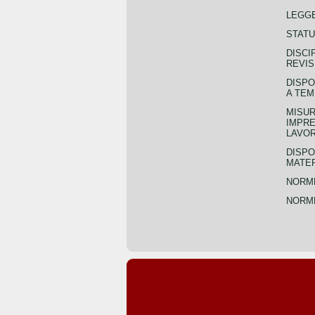
LEGGE
STATU
DISCI
REVIS
DISPO
A TEM
MISUR
IMPRE
LAVOR
DISPO
MATER
NORME
NORME