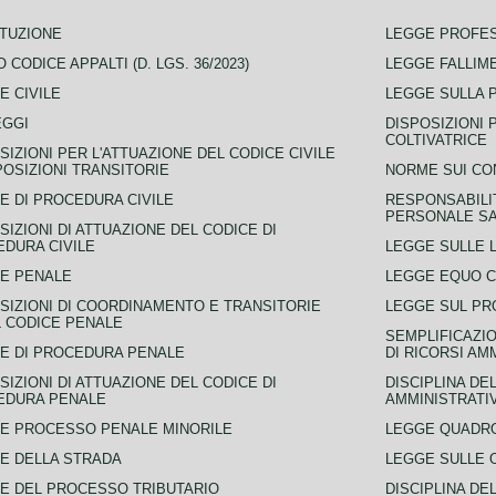
TUZIONE
LEGGE PROFE
 CODICE APPALTI (D. LGS. 36/2023)
LEGGE FALLIM
E CIVILE
LEGGE SULLA 
EGGI
DISPOSIZIONI 
COLTIVATRICE
SIZIONI PER L'ATTUAZIONE DEL CODICE CIVILE
POSIZIONI TRANSITORIE
NORME SUI CO
E DI PROCEDURA CIVILE
RESPONSABILI
PERSONALE SA
SIZIONI DI ATTUAZIONE DEL CODICE DI
DURA CIVILE
LEGGE SULLE L
E PENALE
LEGGE EQUO 
SIZIONI DI COORDINAMENTO E TRANSITORIE
LEGGE SUL PR
L CODICE PENALE
SEMPLIFICAZIO
E DI PROCEDURA PENALE
DI RICORSI AM
SIZIONI DI ATTUAZIONE DEL CODICE DI
DISCIPLINA DE
EDURA PENALE
AMMINISTRATI
E PROCESSO PENALE MINORILE
LEGGE QUADRO
E DELLA STRADA
LEGGE SULLE 
E DEL PROCESSO TRIBUTARIO
DISCIPLINA DE