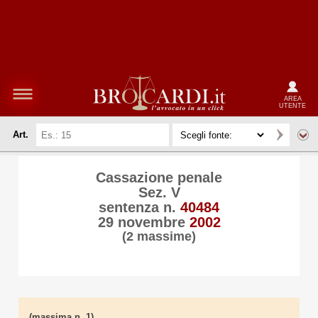
AREA
UTENTE
Art.
Cassazione penale
Sez. V
sentenza n.
40484
29 novembre
2002
(2 massime)
(massima n. 1)