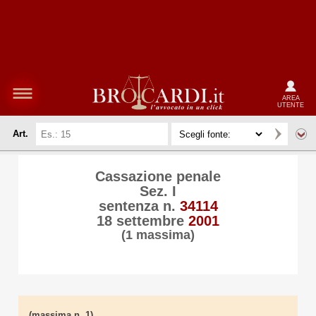
AREA
UTENTE
Art.
Cassazione penale
Sez. I
sentenza n.
34114
18 settembre
2001
(1 massima)
(massima n. 1)