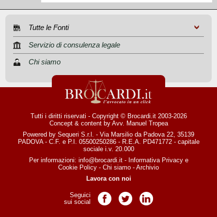
Tutte le Fonti
Servizio di consulenza legale
Chi siamo
Tutti i diritti riservati - Copyright © Brocardi.it 2003-2026
Concept & content by
Avv. Manuel Tropea
Powered by Sequeri S.r.l. - Via Marsilio da Padova 22, 35139
PADOVA - C.F. e P.I. 05500250286 - R.E.A. PD471772 - capitale
sociale i.v. 20.000
Per informazioni:
info@brocardi.it
-
Informativa Privacy
e
Cookie Policy
-
Chi siamo
-
Archivio
Lavora con noi
Seguici
Pagina Facebook
Pagina Twitter
Pagina LinkedIn
sui social