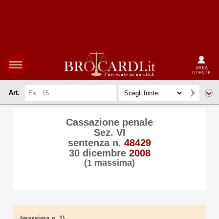
AREA
UTENTE
Art.
Cassazione penale
Sez. VI
sentenza n.
48429
30 dicembre
2008
(1 massima)
(massima n. 1)