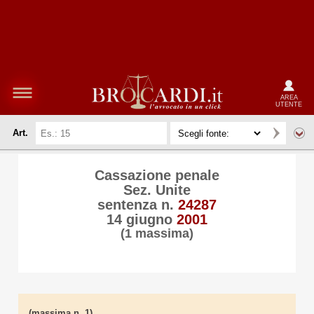
AREA
UTENTE
Art.
Cassazione penale
Sez. Unite
sentenza n.
24287
14 giugno
2001
(1 massima)
(massima n. 1)