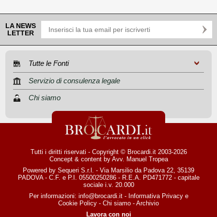
LA NEWS
LETTER
Tutte le Fonti
Servizio di consulenza legale
Chi siamo
Tutti i diritti riservati - Copyright © Brocardi.it 2003-2026
Concept & content by
Avv. Manuel Tropea
Powered by Sequeri S.r.l. - Via Marsilio da Padova 22, 35139
PADOVA - C.F. e P.I. 05500250286 - R.E.A. PD471772 - capitale
sociale i.v. 20.000
Per informazioni:
info@brocardi.it
-
Informativa Privacy
e
Cookie Policy
-
Chi siamo
-
Archivio
Lavora con noi