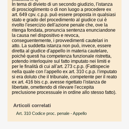
In tema di divieto di un secondo giudizio, l'istanza
di proscioglimento o di non luogo a procedere ex
art. 649 cpv. c.p.p. può essere proposta in qualsiasi
stato e grado del procedimento al giudice cui è
rivolto l'esercizio dell'azione penale che, ove la
ritenga fondata, pronuncia sentenza enunciandone
la causa nel dispositivo e revoca,
conseguentemente, i provvedimenti cautelari in
atto. La suddetta istanza non può, invece, essere
diretta al giudice d'appello in materia cautelare,
poiché questi ha competenza funzionale ristretta,
potendo interloquire sul fatto imputato nei limiti e
per le finalità di cui all'art. 273 c.p.p. (Fattispecie
nella quale con l'appello ex art. 310 c.p.p. l'imputato
si era doluto che il tribunale, competente per il reato
ex art. 416 bis c.p. avesse rigettato l'istanza de
libertate, omettendo di rilevare l'eccepita
preclusione processuale in ordine allo stesso fatto).
Articoli correlati
Art. 310 Codice proc. penale
- Appello