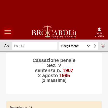
AREA
UTENTE
Art.
Cassazione penale
Sez. V
sentenza n.
1907
2 agosto
1995
(1 massima)
(massima n. 1)