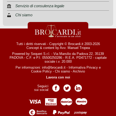
Servizio di consulenza legale
Chi siamo
Tutti i diritti riservati - Copyright © Brocardi.it 2003-2026
Concept & content by
Avv. Manuel Tropea
Powered by Sequeri S.r.l. - Via Marsilio da Padova 22, 35139
PADOVA - C.F. e P.I. 05500250286 - R.E.A. PD471772 - capitale
sociale i.v. 20.000
Per informazioni:
info@brocardi.it
-
Informativa Privacy
e
Cookie Policy
-
Chi siamo
-
Archivio
Lavora con noi
Seguici
Pagina Facebook
Pagina Twitter
Pagina LinkedIn
sui social