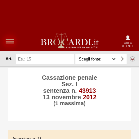
AREA
UTENTE
Art.
Cassazione penale
Sez. I
sentenza n.
43913
13 novembre
2012
(1 massima)
(massima n. 1)