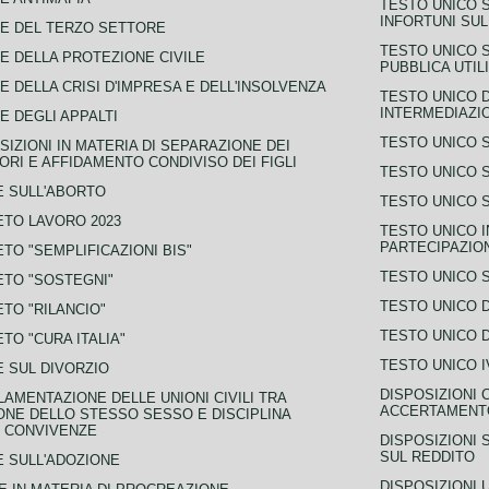
TESTO UNICO 
INFORTUNI SU
E DEL TERZO SETTORE
TESTO UNICO 
E DELLA PROTEZIONE CIVILE
PUBBLICA UTIL
E DELLA CRISI D'IMPRESA E DELL'INSOLVENZA
TESTO UNICO D
INTERMEDIAZIO
E DEGLI APPALTI
TESTO UNICO 
SIZIONI IN MATERIA DI SEPARAZIONE DEI
ORI E AFFIDAMENTO CONDIVISO DEI FIGLI
TESTO UNICO 
 SULL'ABORTO
TESTO UNICO S
TO LAVORO 2023
TESTO UNICO I
PARTECIPAZIO
TO "SEMPLIFICAZIONI BIS"
TESTO UNICO 
TO "SOSTEGNI"
TESTO UNICO D
TO "RILANCIO"
TESTO UNICO D
TO "CURA ITALIA"
TESTO UNICO I
 SUL DIVORZIO
DISPOSIZIONI 
AMENTAZIONE DELLE UNIONI CIVILI TRA
ACCERTAMENTO
NE DELLO STESSO SESSO E DISCIPLINA
 CONVIVENZE
DISPOSIZIONI 
SUL REDDITO
 SULL'ADOZIONE
DISPOSIZIONI 