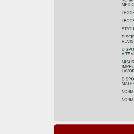
NORME
MEDIC
LEGG
LEGGE
STATU
DISCI
REVIS
DISPO
A TEM
MISUR
IMPRE
LAVOR
DISPO
MATER
NORME
NORME