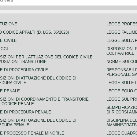
TUZIONE
LEGGE PROFE
 CODICE APPALTI (D. LGS. 36/2023)
LEGGE FALLIM
E CIVILE
LEGGE SULLA 
EGGI
DISPOSIZIONI 
COLTIVATRICE
SIZIONI PER L'ATTUAZIONE DEL CODICE CIVILE
POSIZIONI TRANSITORIE
NORME SUI CO
E DI PROCEDURA CIVILE
RESPONSABILI
PERSONALE SA
SIZIONI DI ATTUAZIONE DEL CODICE DI
DURA CIVILE
LEGGE SULLE L
E PENALE
LEGGE EQUO 
SIZIONI DI COORDINAMENTO E TRANSITORIE
LEGGE SUL PR
L CODICE PENALE
SEMPLIFICAZIO
E DI PROCEDURA PENALE
DI RICORSI AM
SIZIONI DI ATTUAZIONE DEL CODICE DI
DISCIPLINA DE
EDURA PENALE
AMMINISTRATI
E PROCESSO PENALE MINORILE
LEGGE QUADRO