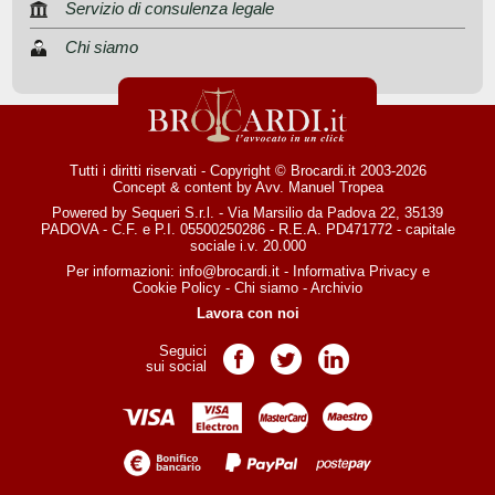
Servizio di consulenza legale
Chi siamo
Tutti i diritti riservati - Copyright © Brocardi.it 2003-2026
Concept & content by
Avv. Manuel Tropea
Powered by Sequeri S.r.l. - Via Marsilio da Padova 22, 35139
PADOVA - C.F. e P.I. 05500250286 - R.E.A. PD471772 - capitale
sociale i.v. 20.000
Per informazioni:
info@brocardi.it
-
Informativa Privacy
e
Cookie Policy
-
Chi siamo
-
Archivio
Lavora con noi
Seguici
Pagina Facebook
Pagina Twitter
Pagina LinkedIn
sui social