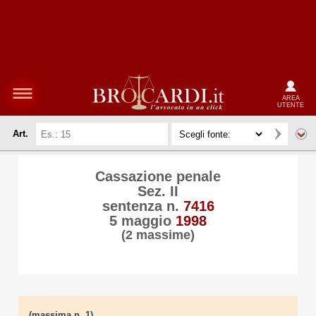
AREA
UTENTE
Art.
Cassazione penale
Sez. II
sentenza n.
7416
5 maggio
1998
(2 massime)
(massima n. 1)