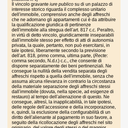
Il vincolo gravante
iure publico
su di un palazzo di
interesse storico riguarda il complesso unitario
dell'immobile, comprensivo anche degli affreschi
che ne adornano gli appartamenti cui è da attribuire
la qualificazione giuridica di pertinenze
dell'immobile alla stregua dell'art. 817 c.c. Peraltro,
in virtù di detto vincolo, giuridicamente inseparabili
dall'immobile stesso per effetto di atti di autonomia
privata, la quale, pertanto, non può esercitarsi, in
tale ipotesi, liberamente secondo la previsione
dell'art. 818, primo comma, ultima parte, (
Recte
:
comma secondo, N.d.r.) c.c., che consente di
disporre separatamente dei beni pertinenziali. Ne
consegue la nullità della vendita separata degli
affreschi rispetto a quella dell'immobile, senza che
assuma alcuna rilevanza in contrario la circostanza
della materiale separazione degli affreschi stessi
dall'immobile (dovuta, nella specie, ad esigenze di
restauro) al tempo dell'alienazione di questo. Ne
consegue, altresì, la inapplicabilità, in tale ipotesi,
delle regole dell'accessione e della incorporazione,
e, quindi, la esclusione della configurabilità di un
diritto dell'alienante al pagamento in suo favore, a
seguito della ricollocazione degli affreschi nel sito
originario, del valore degli stessi o del maggior