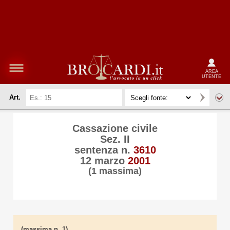
AREA
UTENTE
Art.
Cassazione civile
Sez. II
sentenza n.
3610
12 marzo
2001
(1 massima)
(massima n. 1)