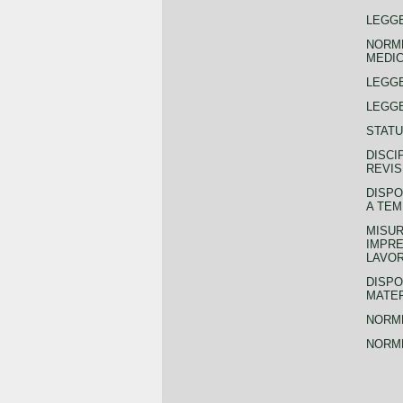
LEGGE
NORME
MEDIC
LEGG
LEGGE
STATU
DISCI
REVIS
DISPO
A TEM
MISUR
IMPRE
LAVOR
DISPO
MATER
NORME
NORME