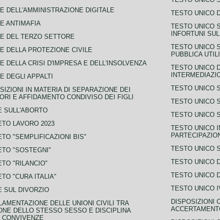
E DELL'AMMINISTRAZIONE DIGITALE
TESTO UNICO D
E ANTIMAFIA
TESTO UNICO 
INFORTUNI SU
E DEL TERZO SETTORE
TESTO UNICO 
E DELLA PROTEZIONE CIVILE
PUBBLICA UTIL
E DELLA CRISI D'IMPRESA E DELL'INSOLVENZA
TESTO UNICO D
INTERMEDIAZIO
E DEGLI APPALTI
TESTO UNICO 
SIZIONI IN MATERIA DI SEPARAZIONE DEI
ORI E AFFIDAMENTO CONDIVISO DEI FIGLI
TESTO UNICO 
 SULL'ABORTO
TESTO UNICO S
TO LAVORO 2023
TESTO UNICO I
PARTECIPAZIO
TO "SEMPLIFICAZIONI BIS"
TESTO UNICO 
TO "SOSTEGNI"
TESTO UNICO D
TO "RILANCIO"
TESTO UNICO D
TO "CURA ITALIA"
TESTO UNICO I
 SUL DIVORZIO
DISPOSIZIONI 
AMENTAZIONE DELLE UNIONI CIVILI TRA
ACCERTAMENTO
NE DELLO STESSO SESSO E DISCIPLINA
 CONVIVENZE