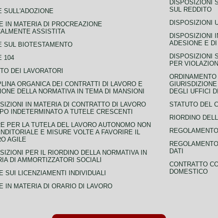
DISPOSIZIONI 
SUL REDDITO
 SULL'ADOZIONE
DISPOSIZIONI 
 IN MATERIA DI PROCREAZIONE
ALMENTE ASSISTITA
DISPOSIZIONI 
ADESIONE E DI
E SUL BIOTESTAMENTO
DISPOSIZIONI 
 104
PER VIOLAZION
TO DEI LAVORATORI
ORDINAMENTO D
PLINA ORGANICA DEI CONTRATTI DI LAVORO E
GIURISDIZIONE
IONE DELLA NORMATIVA IN TEMA DI MANSIONI
DEGLI UFFICI 
SIZIONI IN MATERIA DI CONTRATTO DI LAVORO
STATUTO DEL 
PO INDETERMINATO A TUTELE CRESCENTI
RIORDINO DELL
E PER LA TUTELA DEL LAVORO AUTONOMO NON
REGOLAMENTO 
NDITORIALE E MISURE VOLTE A FAVORIRE IL
O AGILE
REGOLAMENTO 
DATI
SIZIONI PER IL RIORDINO DELLA NORMATIVA IN
IA DI AMMORTIZZATORI SOCIALI
CONTRATTO CO
DOMESTICO
 SUI LICENZIAMENTI INDIVIDUALI
 IN MATERIA DI ORARIO DI LAVORO