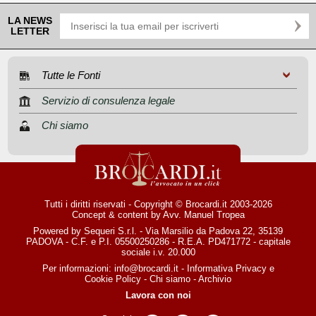
LA NEWS
LETTER
Tutte le Fonti
Servizio di consulenza legale
Chi siamo
Tutti i diritti riservati - Copyright © Brocardi.it 2003-2026
Concept & content by
Avv. Manuel Tropea
Powered by Sequeri S.r.l. - Via Marsilio da Padova 22, 35139
PADOVA - C.F. e P.I. 05500250286 - R.E.A. PD471772 - capitale
sociale i.v. 20.000
Per informazioni:
info@brocardi.it
-
Informativa Privacy
e
Cookie Policy
-
Chi siamo
-
Archivio
Lavora con noi