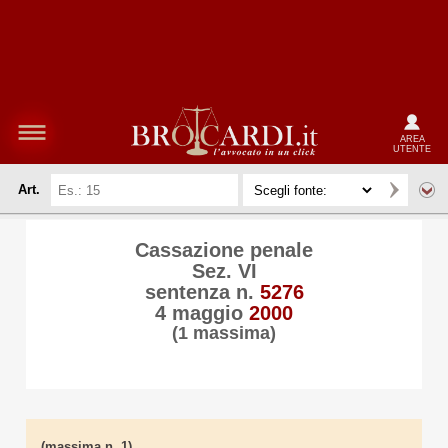
AREA
UTENTE
Art.
Cassazione penale
Sez. VI
sentenza n.
5276
4 maggio
2000
(1 massima)
(massima n. 1)