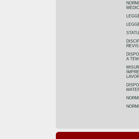
NORME
MEDIC
LEGG
LEGGE
STATU
DISCI
REVIS
DISPO
A TEM
MISUR
IMPRE
LAVOR
DISPO
MATER
NORME
NORME