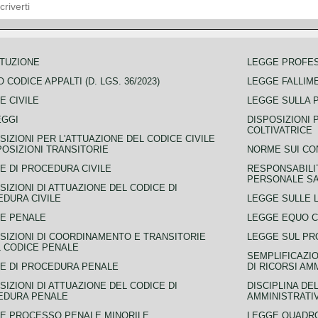
TUZIONE
LEGGE PROFE
 CODICE APPALTI (D. LGS. 36/2023)
LEGGE FALLIM
E CIVILE
LEGGE SULLA 
EGGI
DISPOSIZIONI 
COLTIVATRICE
SIZIONI PER L'ATTUAZIONE DEL CODICE CIVILE
POSIZIONI TRANSITORIE
NORME SUI CO
E DI PROCEDURA CIVILE
RESPONSABILI
PERSONALE SA
SIZIONI DI ATTUAZIONE DEL CODICE DI
DURA CIVILE
LEGGE SULLE L
E PENALE
LEGGE EQUO 
SIZIONI DI COORDINAMENTO E TRANSITORIE
LEGGE SUL PR
L CODICE PENALE
SEMPLIFICAZIO
E DI PROCEDURA PENALE
DI RICORSI AM
SIZIONI DI ATTUAZIONE DEL CODICE DI
DISCIPLINA DE
EDURA PENALE
AMMINISTRATI
E PROCESSO PENALE MINORILE
LEGGE QUADRO