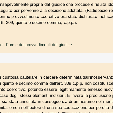
consapevolmente propria dal giudice che procede e risulta id
 seguito per pervenire alla decisione adottata. (Fattispecie rel
primo provvedimento coercitivo era stato dichiarato ineffica
tt. 309, quinto e decimo comma, c.p.p.).
le
- Forme dei provvedimenti del giudice
 di custodia cautelare in carcere determinata dall'inosservanz
ai quinto e decimo comma dell'art. 309 c.p.p. non costituisce
ento coercitivo, potendo essere legittimamente emesso nuo
 base degli stessi elementi indiziari. E invero la preclusion
 sia stata annullata in conseguenza di un riesame nel meri
imità, e non nell'ipotesi di una sua caducazione per perdita 