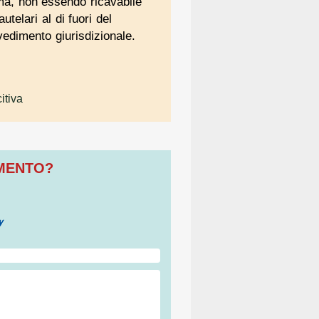
mma, non essendo ricavabile
telari al di fuori del
vedimento giurisdizionale.
itiva
OMENTO?