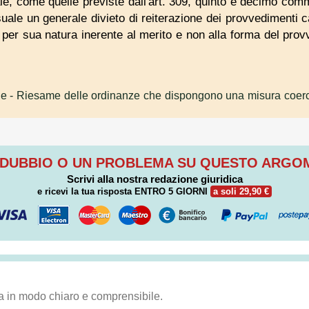
male, come quelle previste dall'art. 309, quinto e decimo co
ale un generale divieto di reiterazione dei provvedimenti cau
, per sua natura inerente al merito e non alla forma del prov
le
- Riesame delle ordinanze che dispongono una misura coerc
 DUBBIO O UN PROBLEMA SU QUESTO ARG
Scrivi alla nostra redazione giuridica
e ricevi la tua risposta
ENTRO 5 GIORNI
a soli 29,90 €