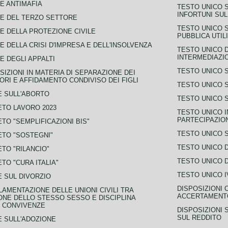
E ANTIMAFIA
TESTO UNICO 
INFORTUNI SU
E DEL TERZO SETTORE
TESTO UNICO 
E DELLA PROTEZIONE CIVILE
PUBBLICA UTIL
E DELLA CRISI D'IMPRESA E DELL'INSOLVENZA
TESTO UNICO D
INTERMEDIAZIO
E DEGLI APPALTI
TESTO UNICO 
SIZIONI IN MATERIA DI SEPARAZIONE DEI
ORI E AFFIDAMENTO CONDIVISO DEI FIGLI
TESTO UNICO 
 SULL'ABORTO
TESTO UNICO S
TO LAVORO 2023
TESTO UNICO I
PARTECIPAZIO
TO "SEMPLIFICAZIONI BIS"
TESTO UNICO 
TO "SOSTEGNI"
TESTO UNICO D
TO "RILANCIO"
TESTO UNICO D
TO "CURA ITALIA"
TESTO UNICO I
 SUL DIVORZIO
DISPOSIZIONI 
AMENTAZIONE DELLE UNIONI CIVILI TRA
ACCERTAMENTO
NE DELLO STESSO SESSO E DISCIPLINA
 CONVIVENZE
DISPOSIZIONI 
SUL REDDITO
 SULL'ADOZIONE