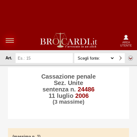
AREA
UTENTE
Art.
Cassazione penale
Sez. Unite
sentenza n.
24486
11 luglio
2006
(3 massime)
(massima n. 1)