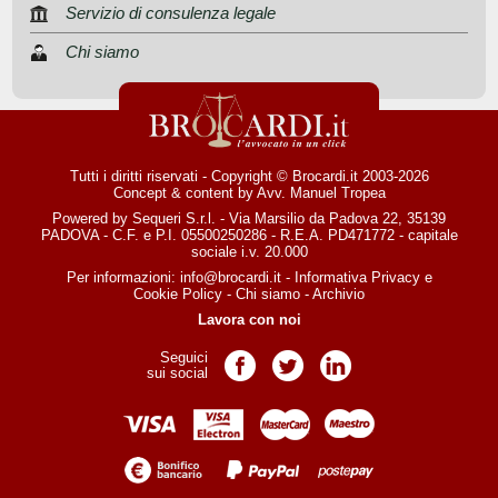
Servizio di consulenza legale
Chi siamo
Tutti i diritti riservati - Copyright © Brocardi.it 2003-2026
Concept & content by
Avv. Manuel Tropea
Powered by Sequeri S.r.l. - Via Marsilio da Padova 22, 35139
PADOVA - C.F. e P.I. 05500250286 - R.E.A. PD471772 - capitale
sociale i.v. 20.000
Per informazioni:
info@brocardi.it
-
Informativa Privacy
e
Cookie Policy
-
Chi siamo
-
Archivio
Lavora con noi
Seguici
Pagina Facebook
Pagina Twitter
Pagina LinkedIn
sui social