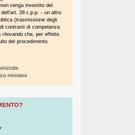
 non venga investito del
ell'art. 28 c.p.p. - un altro
bblica (trasmissione degli
o di contrasti di competenza
a rilevando che, per effetto
uito del procedimento.
ganizzata
ico ministero
OMENTO?