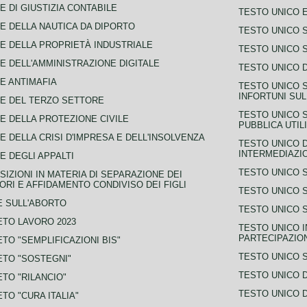
E DI GIUSTIZIA CONTABILE
TESTO UNICO E
E DELLA NAUTICA DA DIPORTO
TESTO UNICO 
E DELLA PROPRIETÀ INDUSTRIALE
TESTO UNICO 
E DELL'AMMINISTRAZIONE DIGITALE
TESTO UNICO D
E ANTIMAFIA
TESTO UNICO 
INFORTUNI SU
E DEL TERZO SETTORE
TESTO UNICO 
E DELLA PROTEZIONE CIVILE
PUBBLICA UTIL
E DELLA CRISI D'IMPRESA E DELL'INSOLVENZA
TESTO UNICO D
INTERMEDIAZIO
E DEGLI APPALTI
TESTO UNICO 
SIZIONI IN MATERIA DI SEPARAZIONE DEI
ORI E AFFIDAMENTO CONDIVISO DEI FIGLI
TESTO UNICO 
 SULL'ABORTO
TESTO UNICO S
TO LAVORO 2023
TESTO UNICO I
PARTECIPAZIO
TO "SEMPLIFICAZIONI BIS"
TESTO UNICO 
TO "SOSTEGNI"
TESTO UNICO D
TO "RILANCIO"
TESTO UNICO D
TO "CURA ITALIA"