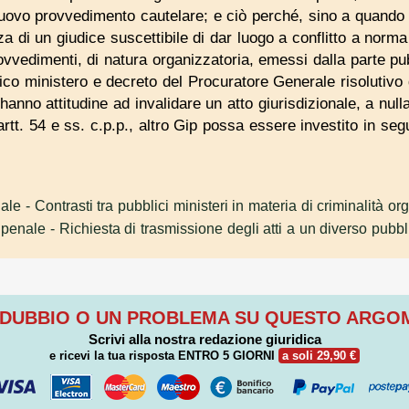
 nuovo provvedimento cautelare; e ciò perché, sino a quando
di un giudice suscettibile di dar luogo a conflitto a norma d
rovvedimenti, di natura organizzatoria, emessi dalla parte pu
bblico ministero e decreto del Procuratore Generale risolutiv
hanno attitudine ad invalidare un atto giurisdizionale, a null
rtt. 54 e ss. c.p.p., altro Gip possa essere investito in seg
nale
- Contrasti tra pubblici ministeri in materia di criminalità or
 penale
- Richiesta di trasmissione degli atti a un diverso pubbl
 DUBBIO O UN PROBLEMA SU QUESTO ARG
Scrivi alla nostra redazione giuridica
e ricevi la tua risposta
ENTRO 5 GIORNI
a soli 29,90 €