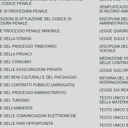
L CODICE PENALE
SEMPLIFICAZIO
E DI PROCEDURA PENALE
DI RICORSI AM
SIZIONI DI ATTUAZIONE DEL CODICE DI
DISCIPLINA DE
EDURA PENALE
AMMINISTRATI
E PROCESSO PENALE MINORILE
LEGGE QUADRO
E DELLA STRADA
LEGGE SULLE 
E DEL PROCESSO TRIBUTARIO
DISCIPLINA DE
SOCIALE
E DELLA PRIVACY
MEDIAZIONE FI
CE DEL CONSUMO
DELLE CONTROV
E DELLE ASSICURAZIONI PRIVATE
LEGGE SULL'O
E DEI BENI CULTURALI E DEL PAESAGGIO
RIFORMA DEL S
INTERNAZIONA
E DEI CONTRATTI PUBBLICI [ABROGATO]
LEGGE SUI REA
E DEL PROCESSO AMMINISTRATIVO
TESTO UNICO I
E DEL TURISMO
DELLA MATERNI
E DELL'AMBIENTE
TESTO UNICO 
E DELLE COMUNICAZIONI ELETTRONICHE
TESTO UNICO D
E DELLE PARI OPPORTUNITÀ
TESTO UNICO 