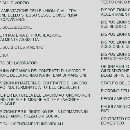
TESTO UNICO I
 SUL DIVORZIO
DISPOSIZIONI 
AMENTAZIONE DELLE UNIONI CIVILI TRA
ACCERTAMENTO
NE DELLO STESSO SESSO E DISCIPLINA
 CONVIVENZE
DISPOSIZIONI 
SUL REDDITO
 SULL'ADOZIONE
DISPOSIZIONI 
 IN MATERIA DI PROCREAZIONE
ALMENTE ASSISTITA
DISPOSIZIONI 
ADESIONE E DI
E SUL BIOTESTAMENTO
DISPOSIZIONI 
 104
PER VIOLAZION
TO DEI LAVORATORI
ORDINAMENTO D
PLINA ORGANICA DEI CONTRATTI DI LAVORO E
GIURISDIZIONE
IONE DELLA NORMATIVA IN TEMA DI MANSIONI
DEGLI UFFICI 
SIZIONI IN MATERIA DI CONTRATTO DI LAVORO
STATUTO DEL 
PO INDETERMINATO A TUTELE CRESCENTI
RIORDINO DELL
E PER LA TUTELA DEL LAVORO AUTONOMO NON
REGOLAMENTO 
NDITORIALE E MISURE VOLTE A FAVORIRE IL
O AGILE
REGOLAMENTO 
DATI
SIZIONI PER IL RIORDINO DELLA NORMATIVA IN
IA DI AMMORTIZZATORI SOCIALI
CONTRATTO CO
DOMESTICO
 SUI LICENZIAMENTI INDIVIDUALI