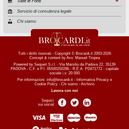
Tutte le Fonti
Servizio di consulenza legale
Chi siamo
Tutti i diritti riservati - Copyright © Brocardi.it 2003-2026
Concept & content by
Avv. Manuel Tropea
Powered by Sequeri S.r.l. - Via Marsilio da Padova 22, 35139
PADOVA - C.F. e P.I. 05500250286 - R.E.A. PD471772 - capitale
sociale i.v. 20.000
Per informazioni:
info@brocardi.it
-
Informativa Privacy
e
Cookie Policy
-
Chi siamo
-
Archivio
Lavora con noi
Seguici
Pagina Facebook
Pagina Twitter
Pagina LinkedIn
sui social