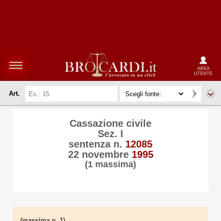
AREA
UTENTE
Art.
Cassazione civile
Sez. I
sentenza n.
12085
22 novembre
1995
(1 massima)
(massima n. 1)