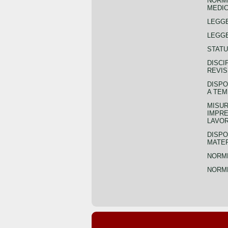
NORME
MEDIC
LEGG
LEGGE
STATU
DISCI
REVIS
DISPO
A TEM
MISUR
IMPRE
LAVOR
DISPO
MATER
NORME
NORME