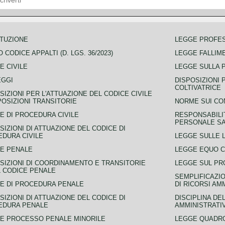
TUZIONE
LEGGE PROFE
 CODICE APPALTI (D. LGS. 36/2023)
LEGGE FALLIM
E CIVILE
LEGGE SULLA 
EGGI
DISPOSIZIONI 
COLTIVATRICE
SIZIONI PER L'ATTUAZIONE DEL CODICE CIVILE
POSIZIONI TRANSITORIE
NORME SUI CO
E DI PROCEDURA CIVILE
RESPONSABILI
PERSONALE SA
SIZIONI DI ATTUAZIONE DEL CODICE DI
DURA CIVILE
LEGGE SULLE L
E PENALE
LEGGE EQUO 
SIZIONI DI COORDINAMENTO E TRANSITORIE
LEGGE SUL PR
L CODICE PENALE
SEMPLIFICAZIO
E DI PROCEDURA PENALE
DI RICORSI AM
SIZIONI DI ATTUAZIONE DEL CODICE DI
DISCIPLINA DE
EDURA PENALE
AMMINISTRATI
E PROCESSO PENALE MINORILE
LEGGE QUADRO