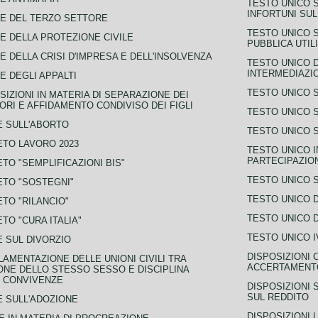
TESTO UNICO 
INFORTUNI SU
E DEL TERZO SETTORE
TESTO UNICO 
E DELLA PROTEZIONE CIVILE
PUBBLICA UTIL
E DELLA CRISI D'IMPRESA E DELL'INSOLVENZA
TESTO UNICO D
INTERMEDIAZIO
E DEGLI APPALTI
TESTO UNICO 
SIZIONI IN MATERIA DI SEPARAZIONE DEI
ORI E AFFIDAMENTO CONDIVISO DEI FIGLI
TESTO UNICO 
 SULL'ABORTO
TESTO UNICO S
TO LAVORO 2023
TESTO UNICO I
PARTECIPAZIO
TO "SEMPLIFICAZIONI BIS"
TESTO UNICO 
TO "SOSTEGNI"
TESTO UNICO D
TO "RILANCIO"
TESTO UNICO D
TO "CURA ITALIA"
TESTO UNICO I
 SUL DIVORZIO
DISPOSIZIONI 
AMENTAZIONE DELLE UNIONI CIVILI TRA
ACCERTAMENTO
NE DELLO STESSO SESSO E DISCIPLINA
 CONVIVENZE
DISPOSIZIONI 
SUL REDDITO
 SULL'ADOZIONE
DISPOSIZIONI 