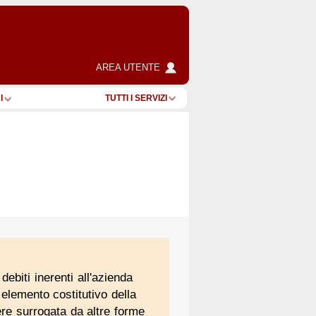
AREA UTENTE
I
TUTTI I SERVIZI
ebiti inerenti all'azienda
e elemento costitutivo della
ere surrogata da altre forme