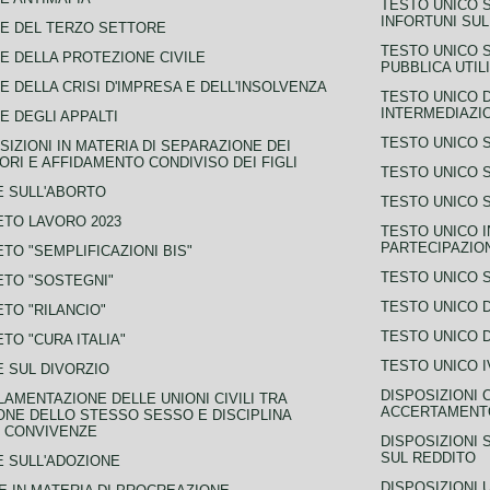
TESTO UNICO 
INFORTUNI SU
E DEL TERZO SETTORE
TESTO UNICO 
E DELLA PROTEZIONE CIVILE
PUBBLICA UTIL
E DELLA CRISI D'IMPRESA E DELL'INSOLVENZA
TESTO UNICO D
INTERMEDIAZIO
E DEGLI APPALTI
TESTO UNICO 
SIZIONI IN MATERIA DI SEPARAZIONE DEI
ORI E AFFIDAMENTO CONDIVISO DEI FIGLI
TESTO UNICO 
 SULL'ABORTO
TESTO UNICO S
TO LAVORO 2023
TESTO UNICO I
PARTECIPAZIO
TO "SEMPLIFICAZIONI BIS"
TESTO UNICO 
TO "SOSTEGNI"
TESTO UNICO D
TO "RILANCIO"
TESTO UNICO D
TO "CURA ITALIA"
TESTO UNICO I
 SUL DIVORZIO
DISPOSIZIONI 
AMENTAZIONE DELLE UNIONI CIVILI TRA
ACCERTAMENTO
NE DELLO STESSO SESSO E DISCIPLINA
 CONVIVENZE
DISPOSIZIONI 
SUL REDDITO
 SULL'ADOZIONE
DISPOSIZIONI 