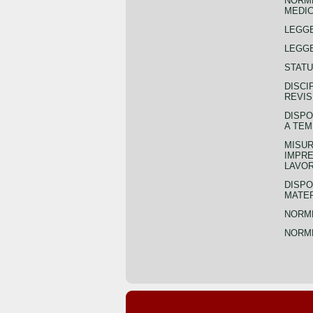
NORME
MEDIC
LEGG
LEGGE
STATU
DISCI
REVIS
DISPO
A TEM
MISUR
IMPRE
LAVOR
DISPO
MATER
NORME
NORME