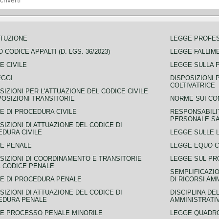
TUZIONE
LEGGE PROFE
 CODICE APPALTI (D. LGS. 36/2023)
LEGGE FALLIM
E CIVILE
LEGGE SULLA 
EGGI
DISPOSIZIONI 
COLTIVATRICE
SIZIONI PER L'ATTUAZIONE DEL CODICE CIVILE
POSIZIONI TRANSITORIE
NORME SUI CO
E DI PROCEDURA CIVILE
RESPONSABILI
PERSONALE SA
SIZIONI DI ATTUAZIONE DEL CODICE DI
DURA CIVILE
LEGGE SULLE L
E PENALE
LEGGE EQUO 
SIZIONI DI COORDINAMENTO E TRANSITORIE
LEGGE SUL PR
L CODICE PENALE
SEMPLIFICAZIO
E DI PROCEDURA PENALE
DI RICORSI AM
SIZIONI DI ATTUAZIONE DEL CODICE DI
DISCIPLINA DE
EDURA PENALE
AMMINISTRATI
E PROCESSO PENALE MINORILE
LEGGE QUADRO