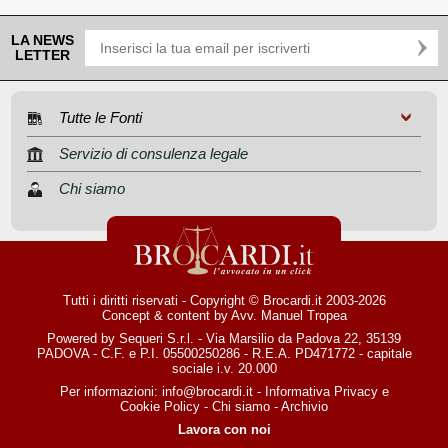
LA NEWS
LETTER
Tutte le Fonti
Servizio di consulenza legale
Chi siamo
Tutti i diritti riservati - Copyright © Brocardi.it 2003-2026
Concept & content by
Avv. Manuel Tropea
Powered by Sequeri S.r.l. - Via Marsilio da Padova 22, 35139
PADOVA - C.F. e P.I. 05500250286 - R.E.A. PD471772 - capitale
sociale i.v. 20.000
Per informazioni:
info@brocardi.it
-
Informativa Privacy
e
Cookie Policy
-
Chi siamo
-
Archivio
Lavora con noi