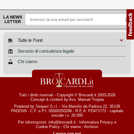
LA NEWS
LETTER
Tutte le Fonti
Servizio di consulenza legale
Chi siamo
Tutti i diritti riservati - Copyright © Brocardi.it 2003-2026
Concept & content by
Avv. Manuel Tropea
Powered by Sequeri S.r.l. - Via Marsilio da Padova 22, 35139
PADOVA - C.F. e P.I. 05500250286 - R.E.A. PD471772 - capitale
sociale i.v. 20.000
Per informazioni:
info@brocardi.it
-
Informativa Privacy
e
Cookie Policy
-
Chi siamo
-
Archivio
Lavora con noi