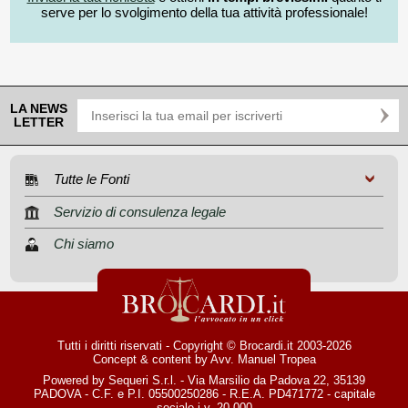
serve per lo svolgimento della tua attività professionale!
LA NEWS
LETTER
Tutte le Fonti
Servizio di consulenza legale
Chi siamo
Tutti i diritti riservati - Copyright © Brocardi.it 2003-2026
Concept & content by
Avv. Manuel Tropea
Powered by Sequeri S.r.l. - Via Marsilio da Padova 22, 35139
PADOVA - C.F. e P.I. 05500250286 - R.E.A. PD471772 - capitale
sociale i.v. 20.000