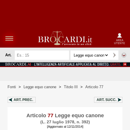
AREA
UTENTE
Art.
Fonti
>
Legge equo canone
>
Titolo III
>
Articolo 77
ART.
PREC.
ART.
SUCC.
Articolo
77
Legge equo canone
(L. 27 luglio 1978, n. 392)
[Aggiornato al 12/11/2014]