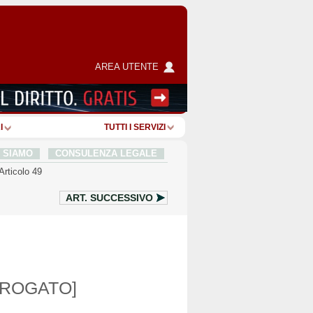
AREA UTENTE
I
TUTTI I SERVIZI
I SIAMO
CONSULENZA LEGALE
Articolo 49
ART.
SUCCESSIVO
BROGATO]