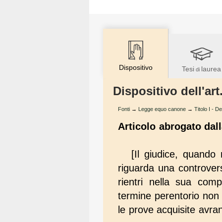
Dispositivo
Tesi
laurea
di
Dispositivo dell'a
Fonti
→
Legge equo canone
→
Titolo I - D
Articolo abrogato dal
[Il giudice, quando
riguarda una controvers
rientri nella sua com
termine perentorio non s
le prove acquisite avran