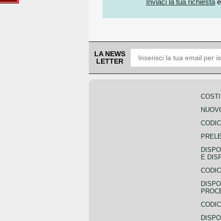
Inviaci la tua richiesta
e
LA NEWS
LETTER
COSTI
NUOVO
CODIC
PREL
DISPO
E DIS
CODIC
DISPO
PROCE
CODIC
DISPO