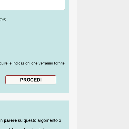
tiva
)
guire le indicazioni che verranno fornite
un
parere
su questo argomento o