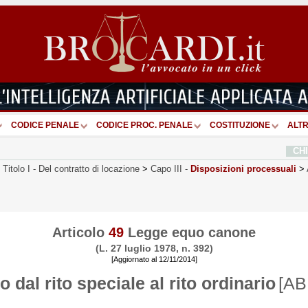
CODICE PENALE
CODICE PROC. PENALE
COSTITUZIONE
ALTR
CH
>
Titolo I
-
Del contratto di locazione
>
Capo III
-
Disposizioni processuali
>
Articolo
49
Legge equo canone
(L. 27 luglio 1978, n. 392)
[Aggiornato al 12/11/2014]
 dal rito speciale al rito ordinario
[A