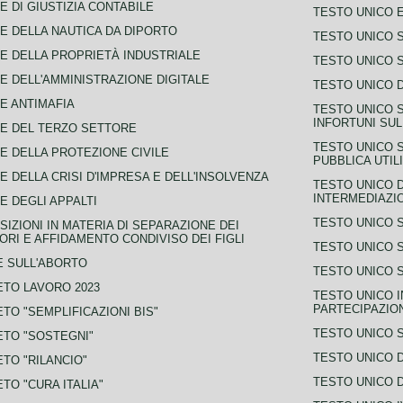
E DI GIUSTIZIA CONTABILE
TESTO UNICO E
E DELLA NAUTICA DA DIPORTO
TESTO UNICO 
E DELLA PROPRIETÀ INDUSTRIALE
TESTO UNICO 
E DELL'AMMINISTRAZIONE DIGITALE
TESTO UNICO D
E ANTIMAFIA
TESTO UNICO 
INFORTUNI SU
E DEL TERZO SETTORE
TESTO UNICO 
E DELLA PROTEZIONE CIVILE
PUBBLICA UTIL
E DELLA CRISI D'IMPRESA E DELL'INSOLVENZA
TESTO UNICO D
INTERMEDIAZIO
E DEGLI APPALTI
TESTO UNICO 
SIZIONI IN MATERIA DI SEPARAZIONE DEI
ORI E AFFIDAMENTO CONDIVISO DEI FIGLI
TESTO UNICO 
 SULL'ABORTO
TESTO UNICO S
TO LAVORO 2023
TESTO UNICO I
PARTECIPAZIO
TO "SEMPLIFICAZIONI BIS"
TESTO UNICO 
TO "SOSTEGNI"
TESTO UNICO D
TO "RILANCIO"
TESTO UNICO D
TO "CURA ITALIA"