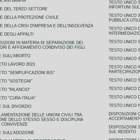
E ANTIMAFIA
TESTO UNICO 
INFORTUNI SU
E DEL TERZO SETTORE
TESTO UNICO 
E DELLA PROTEZIONE CIVILE
PUBBLICA UTIL
E DELLA CRISI D'IMPRESA E DELL'INSOLVENZA
TESTO UNICO D
INTERMEDIAZIO
E DEGLI APPALTI
TESTO UNICO 
SIZIONI IN MATERIA DI SEPARAZIONE DEI
ORI E AFFIDAMENTO CONDIVISO DEI FIGLI
TESTO UNICO 
 SULL'ABORTO
TESTO UNICO S
TO LAVORO 2023
TESTO UNICO I
PARTECIPAZIO
TO "SEMPLIFICAZIONI BIS"
TESTO UNICO 
TO "SOSTEGNI"
TESTO UNICO D
TO "RILANCIO"
TESTO UNICO D
TO "CURA ITALIA"
TESTO UNICO I
 SUL DIVORZIO
DISPOSIZIONI 
AMENTAZIONE DELLE UNIONI CIVILI TRA
ACCERTAMENTO
NE DELLO STESSO SESSO E DISCIPLINA
 CONVIVENZE
DISPOSIZIONI 
SUL REDDITO
 SULL'ADOZIONE