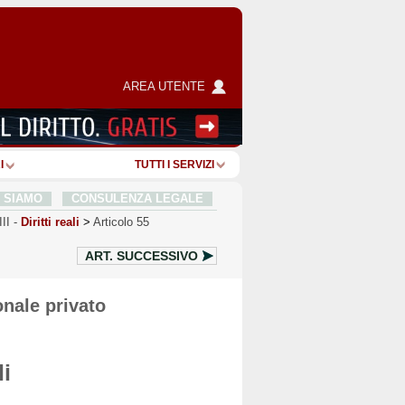
AREA UTENTE
I
TUTTI I SERVIZI
I SIAMO
CONSULENZA LEGALE
II
-
Diritti reali
>
Articolo 55
ART.
SUCCESSIVO
onale privato
li