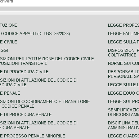
TUZIONE
LEGGE PROFE
 CODICE APPALTI (D. LGS. 36/2023)
LEGGE FALLIM
E CIVILE
LEGGE SULLA 
EGGI
DISPOSIZIONI 
COLTIVATRICE
SIZIONI PER L'ATTUAZIONE DEL CODICE CIVILE
POSIZIONI TRANSITORIE
NORME SUI CO
E DI PROCEDURA CIVILE
RESPONSABILI
PERSONALE SA
SIZIONI DI ATTUAZIONE DEL CODICE DI
DURA CIVILE
LEGGE SULLE L
E PENALE
LEGGE EQUO 
SIZIONI DI COORDINAMENTO E TRANSITORIE
LEGGE SUL PR
L CODICE PENALE
SEMPLIFICAZIO
E DI PROCEDURA PENALE
DI RICORSI AM
SIZIONI DI ATTUAZIONE DEL CODICE DI
DISCIPLINA DE
EDURA PENALE
AMMINISTRATI
E PROCESSO PENALE MINORILE
LEGGE QUADRO