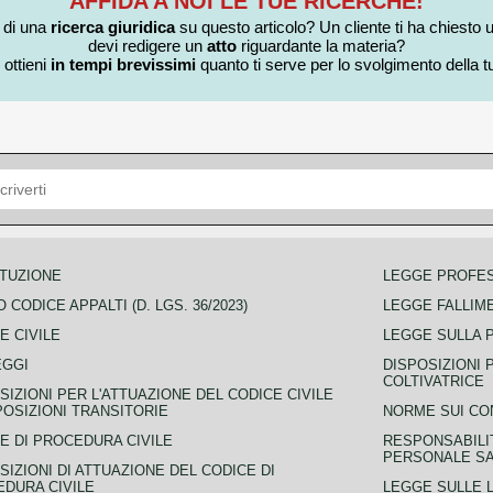
AFFIDA A NOI LE TUE RICERCHE!
i di una
ricerca giuridica
su questo articolo? Un cliente ti ha chiesto 
devi redigere un
atto
riguardante la materia?
 ottieni
in tempi brevissimi
quanto ti serve per lo svolgimento della tu
TUZIONE
LEGGE PROFE
 CODICE APPALTI (D. LGS. 36/2023)
LEGGE FALLIM
E CIVILE
LEGGE SULLA 
EGGI
DISPOSIZIONI 
COLTIVATRICE
SIZIONI PER L'ATTUAZIONE DEL CODICE CIVILE
POSIZIONI TRANSITORIE
NORME SUI CO
E DI PROCEDURA CIVILE
RESPONSABILI
PERSONALE SA
SIZIONI DI ATTUAZIONE DEL CODICE DI
DURA CIVILE
LEGGE SULLE L