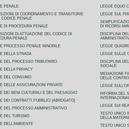
E PENALE
LEGGE EQUO 
SIZIONI DI COORDINAMENTO E TRANSITORIE
LEGGE SUL PR
L CODICE PENALE
SEMPLIFICAZIO
E DI PROCEDURA PENALE
DI RICORSI AM
SIZIONI DI ATTUAZIONE DEL CODICE DI
DISCIPLINA DE
EDURA PENALE
AMMINISTRATI
E PROCESSO PENALE MINORILE
LEGGE QUADRO
E DELLA STRADA
LEGGE SULLE 
E DEL PROCESSO TRIBUTARIO
DISCIPLINA DE
SOCIALE
E DELLA PRIVACY
MEDIAZIONE FI
CE DEL CONSUMO
DELLE CONTROV
E DELLE ASSICURAZIONI PRIVATE
LEGGE SULL'O
E DEI BENI CULTURALI E DEL PAESAGGIO
RIFORMA DEL S
INTERNAZIONA
E DEI CONTRATTI PUBBLICI [ABROGATO]
LEGGE SUI REA
E DEL PROCESSO AMMINISTRATIVO
TESTO UNICO I
E DEL TURISMO
DELLA MATERNI
E DELL'AMBIENTE
TESTO UNICO 