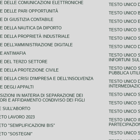
E DELLE COMUNICAZIONI ELETTRONICHE
TESTO UNICO D
E DELLE PARI OPPORTUNITÀ
TESTO UNICO 
E DI GIUSTIZIA CONTABILE
TESTO UNICO E
E DELLA NAUTICA DA DIPORTO
TESTO UNICO 
E DELLA PROPRIETÀ INDUSTRIALE
TESTO UNICO 
E DELL'AMMINISTRAZIONE DIGITALE
TESTO UNICO D
E ANTIMAFIA
TESTO UNICO 
INFORTUNI SU
E DEL TERZO SETTORE
TESTO UNICO 
E DELLA PROTEZIONE CIVILE
PUBBLICA UTIL
E DELLA CRISI D'IMPRESA E DELL'INSOLVENZA
TESTO UNICO D
INTERMEDIAZIO
E DEGLI APPALTI
TESTO UNICO 
SIZIONI IN MATERIA DI SEPARAZIONE DEI
ORI E AFFIDAMENTO CONDIVISO DEI FIGLI
TESTO UNICO 
 SULL'ABORTO
TESTO UNICO S
TO LAVORO 2023
TESTO UNICO I
PARTECIPAZIO
TO "SEMPLIFICAZIONI BIS"
TESTO UNICO 
TO "SOSTEGNI"