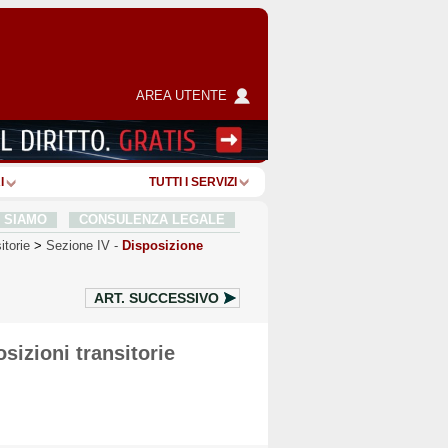
AREA UTENTE
I
TUTTI I SERVIZI
I SIAMO
CONSULENZA LEGALE
itorie
>
Sezione IV
-
Disposizione
ART.
SUCCESSIVO
sizioni transitorie