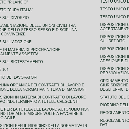
TESTO UNICO D
TO "RILANCIO"
TESTO UNICO D
TO "CURA ITALIA"
TESTO UNICO I
 SUL DIVORZIO
DISPOSIZIONI 
AMENTAZIONE DELLE UNIONI CIVILI TRA
ACCERTAMENTO
NE DELLO STESSO SESSO E DISCIPLINA
 CONVIVENZE
DISPOSIZIONI 
SUL REDDITO
 SULL'ADOZIONE
DISPOSIZIONI 
 IN MATERIA DI PROCREAZIONE
ALMENTE ASSISTITA
DISPOSIZIONI 
ADESIONE E DI
E SUL BIOTESTAMENTO
DISPOSIZIONI 
 104
PER VIOLAZION
TO DEI LAVORATORI
ORDINAMENTO D
PLINA ORGANICA DEI CONTRATTI DI LAVORO E
GIURISDIZIONE
IONE DELLA NORMATIVA IN TEMA DI MANSIONI
DEGLI UFFICI 
SIZIONI IN MATERIA DI CONTRATTO DI LAVORO
STATUTO DEL 
PO INDETERMINATO A TUTELE CRESCENTI
RIORDINO DELL
E PER LA TUTELA DEL LAVORO AUTONOMO NON
REGOLAMENTO 
NDITORIALE E MISURE VOLTE A FAVORIRE IL
O AGILE
REGOLAMENTO 
DATI
SIZIONI PER IL RIORDINO DELLA NORMATIVA IN