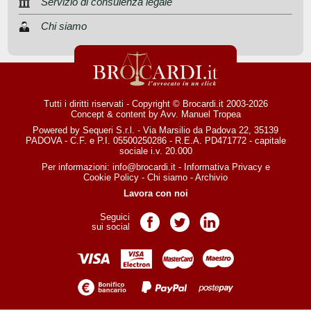
Servizio di consulenza legale
Chi siamo
Tutti i diritti riservati - Copyright © Brocardi.it 2003-2026
Concept & content by
Avv. Manuel Tropea
Powered by Sequeri S.r.l. - Via Marsilio da Padova 22, 35139
PADOVA - C.F. e P.I. 05500250286 - R.E.A. PD471772 - capitale
sociale i.v. 20.000
Per informazioni:
info@brocardi.it
-
Informativa Privacy
e
Cookie Policy
-
Chi siamo
-
Archivio
Lavora con noi
Seguici
Pagina Facebook
Pagina Twitter
Pagina LinkedIn
sui social