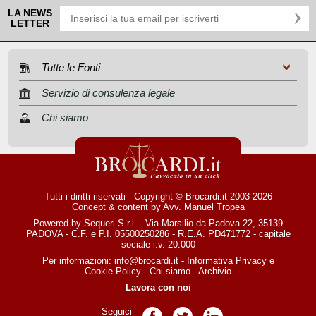
LA NEWS
LETTER
Tutte le Fonti
Servizio di consulenza legale
Chi siamo
Tutti i diritti riservati - Copyright © Brocardi.it 2003-2026
Concept & content by
Avv. Manuel Tropea
Powered by Sequeri S.r.l. - Via Marsilio da Padova 22, 35139
PADOVA - C.F. e P.I. 05500250286 - R.E.A. PD471772 - capitale
sociale i.v. 20.000
Per informazioni:
info@brocardi.it
-
Informativa Privacy
e
Cookie Policy
-
Chi siamo
-
Archivio
Lavora con noi
Seguici
Pagina Facebook
Pagina Twitter
Pagina LinkedIn