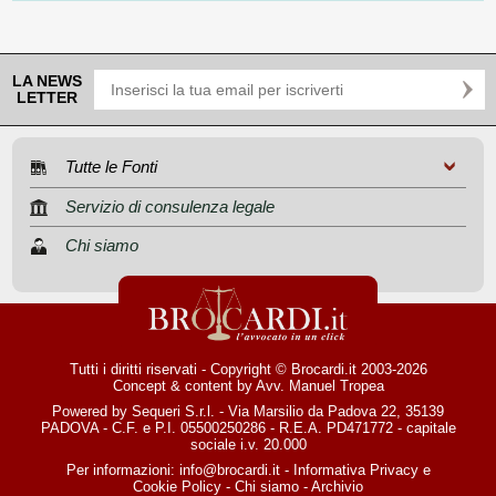
LA NEWS
LETTER
Tutte le Fonti
Servizio di consulenza legale
Chi siamo
Tutti i diritti riservati - Copyright © Brocardi.it 2003-2026
Concept & content by
Avv. Manuel Tropea
Powered by Sequeri S.r.l. - Via Marsilio da Padova 22, 35139
PADOVA - C.F. e P.I. 05500250286 - R.E.A. PD471772 - capitale
sociale i.v. 20.000
Per informazioni:
info@brocardi.it
-
Informativa Privacy
e
Cookie Policy
-
Chi siamo
-
Archivio