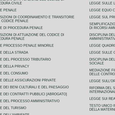
DURA CIVILE
LEGGE SULLE L
E PENALE
LEGGE EQUO 
SIZIONI DI COORDINAMENTO E TRANSITORIE
LEGGE SUL PR
L CODICE PENALE
SEMPLIFICAZIO
E DI PROCEDURA PENALE
DI RICORSI AM
SIZIONI DI ATTUAZIONE DEL CODICE DI
DISCIPLINA DE
EDURA PENALE
AMMINISTRATI
E PROCESSO PENALE MINORILE
LEGGE QUADRO
E DELLA STRADA
LEGGE SULLE 
E DEL PROCESSO TRIBUTARIO
DISCIPLINA DE
SOCIALE
E DELLA PRIVACY
MEDIAZIONE FI
CE DEL CONSUMO
DELLE CONTROV
E DELLE ASSICURAZIONI PRIVATE
LEGGE SULL'O
E DEI BENI CULTURALI E DEL PAESAGGIO
RIFORMA DEL S
INTERNAZIONA
E DEI CONTRATTI PUBBLICI [ABROGATO]
LEGGE SUI REA
E DEL PROCESSO AMMINISTRATIVO
TESTO UNICO I
E DEL TURISMO
DELLA MATERNI
E DELL'AMBIENTE