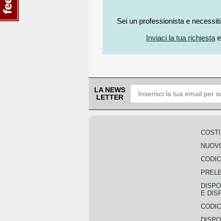
Sei un professionista e necessit
Inviaci la tua richiesta
e
LA NEWS
LETTER
COSTI
NUOVO
CODIC
PREL
DISPO
E DIS
CODIC
DISPO