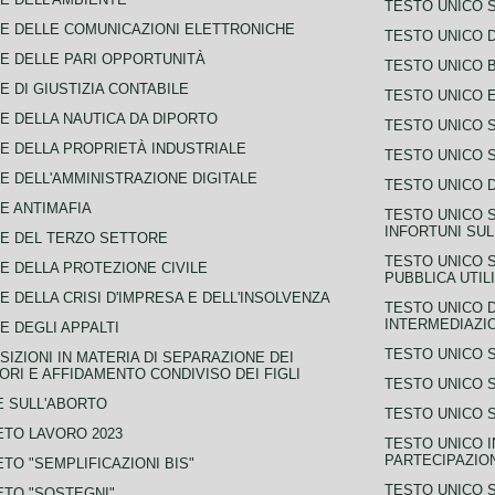
TESTO UNICO 
E DELLE COMUNICAZIONI ELETTRONICHE
TESTO UNICO D
E DELLE PARI OPPORTUNITÀ
TESTO UNICO 
E DI GIUSTIZIA CONTABILE
TESTO UNICO E
E DELLA NAUTICA DA DIPORTO
TESTO UNICO 
E DELLA PROPRIETÀ INDUSTRIALE
TESTO UNICO 
E DELL'AMMINISTRAZIONE DIGITALE
TESTO UNICO D
E ANTIMAFIA
TESTO UNICO 
INFORTUNI SU
E DEL TERZO SETTORE
TESTO UNICO 
E DELLA PROTEZIONE CIVILE
PUBBLICA UTIL
E DELLA CRISI D'IMPRESA E DELL'INSOLVENZA
TESTO UNICO D
INTERMEDIAZIO
E DEGLI APPALTI
TESTO UNICO 
SIZIONI IN MATERIA DI SEPARAZIONE DEI
ORI E AFFIDAMENTO CONDIVISO DEI FIGLI
TESTO UNICO 
 SULL'ABORTO
TESTO UNICO S
TO LAVORO 2023
TESTO UNICO I
PARTECIPAZIO
TO "SEMPLIFICAZIONI BIS"
TESTO UNICO 
TO "SOSTEGNI"