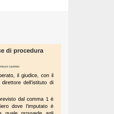
ice di procedura
 misure cautelari
rato, il giudice, con il
irettore dell'istituto di
 previsto dal comma 1 è
liero dove l'imputato è
 la quale provvede agli