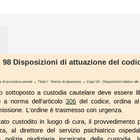
t. 98 Disposizioni di attuazione del cod
ce di procedura penale
→
Titolo I - Norme di attuazione
→
Capo VII - Disposizioni relative alle
 sottoposto a custodia cautelare deve essere libe
 a norma dell'articolo
306
del codice, ordina al d
imissione. L'ordine è trasmesso con urgenza.
tato custodito in luogo di cura, il provvedimento
, al direttore del servizio psichiatrico ospeda
 polizia giudiziaria incaricata della custodia,