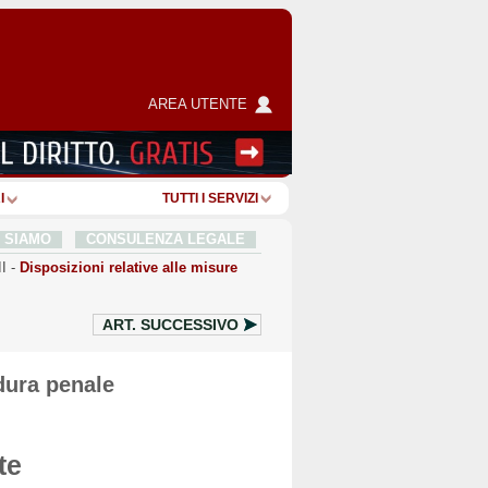
AREA UTENTE
I
TUTTI I SERVIZI
I SIAMO
CONSULENZA LEGALE
I
-
Disposizioni relative alle misure
ART.
SUCCESSIVO
dura penale
te