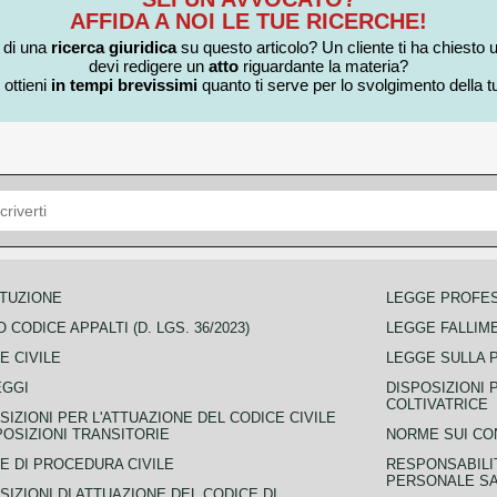
AFFIDA A NOI LE TUE RICERCHE!
i di una
ricerca giuridica
su questo articolo? Un cliente ti ha chiesto 
devi redigere un
atto
riguardante la materia?
 ottieni
in tempi brevissimi
quanto ti serve per lo svolgimento della tu
TUZIONE
LEGGE PROFE
 CODICE APPALTI (D. LGS. 36/2023)
LEGGE FALLIM
E CIVILE
LEGGE SULLA 
EGGI
DISPOSIZIONI 
COLTIVATRICE
SIZIONI PER L'ATTUAZIONE DEL CODICE CIVILE
POSIZIONI TRANSITORIE
NORME SUI CO
E DI PROCEDURA CIVILE
RESPONSABILI
PERSONALE SA
SIZIONI DI ATTUAZIONE DEL CODICE DI