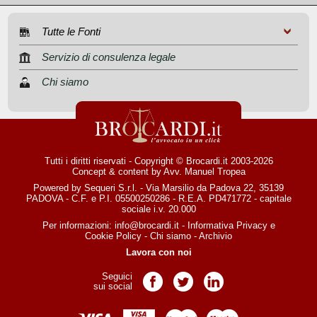
Tutte le Fonti
Servizio di consulenza legale
Chi siamo
Tutti i diritti riservati - Copyright © Brocardi.it 2003-2026
Concept & content by
Avv. Manuel Tropea
Powered by Sequeri S.r.l. - Via Marsilio da Padova 22, 35139
PADOVA - C.F. e P.I. 05500250286 - R.E.A. PD471772 - capitale
sociale i.v. 20.000
Per informazioni:
info@brocardi.it
-
Informativa Privacy
e
Cookie Policy
-
Chi siamo
-
Archivio
Lavora con noi
Seguici
Pagina Facebook
Pagina Twitter
Pagina LinkedIn
sui social