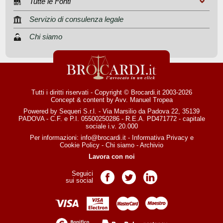
Tutte le Fonti
Servizio di consulenza legale
Chi siamo
Tutti i diritti riservati - Copyright © Brocardi.it 2003-2026
Concept & content by
Avv. Manuel Tropea
Powered by Sequeri S.r.l. - Via Marsilio da Padova 22, 35139
PADOVA - C.F. e P.I. 05500250286 - R.E.A. PD471772 - capitale
sociale i.v. 20.000
Per informazioni:
info@brocardi.it
-
Informativa Privacy
e
Cookie Policy
-
Chi siamo
-
Archivio
Lavora con noi
Seguici
Pagina Facebook
Pagina Twitter
Pagina LinkedIn
sui social