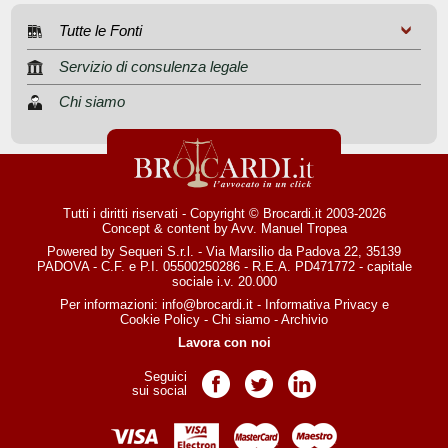
Tutte le Fonti
Servizio di consulenza legale
Chi siamo
Tutti i diritti riservati - Copyright © Brocardi.it 2003-2026
Concept & content by
Avv. Manuel Tropea
Powered by Sequeri S.r.l. - Via Marsilio da Padova 22, 35139
PADOVA - C.F. e P.I. 05500250286 - R.E.A. PD471772 - capitale
sociale i.v. 20.000
Per informazioni:
info@brocardi.it
-
Informativa Privacy
e
Cookie Policy
-
Chi siamo
-
Archivio
Lavora con noi
Seguici
Pagina Facebook
Pagina Twitter
Pagina LinkedIn
sui social